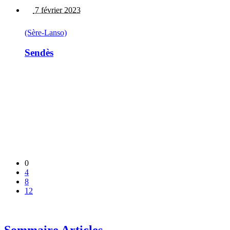
7 février 2023
(Sère-Lanso)
Sendès
0
4
8
12
Sommaire Articles