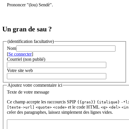
Prononcer "(lou) Sendè".
Un gran de sau ?
(identification facultative)
Nom
[
Se connecter
]
Courriel (non publié)
Votre site web
Ajoutez votre commentaire ici
Texte de votre message
Ce champ accepte les raccourcis SPIP
{{gras}}
{italique}
-*l
et le code HTML
[texte->url]
<quote>
<code>
<q>
<del>
<in
créer des paragraphes, laissez simplement des lignes vides.