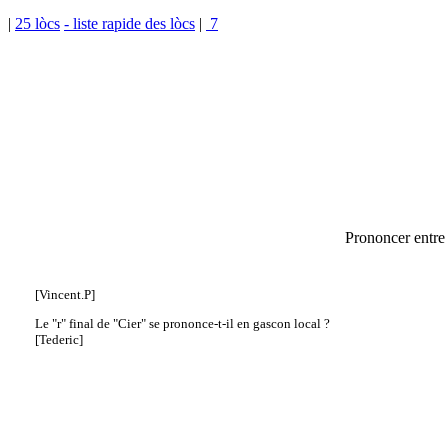
|
25 lòcs
- liste rapide des lòcs
|
7
Prononcer entre 
[Vincent.P]
Le "r" final de "Cier" se prononce-t-il en gascon local ?
[Tederic]