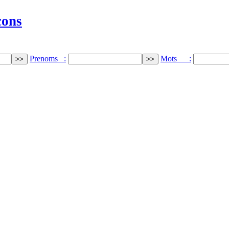
cons
Prenoms :
Mots :