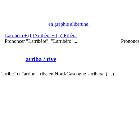
en graphie alibertine :
Larribèra + (l’)Arribèra + (la) Ribèra
Prononcer "Larribère", "Larribèro"...
Prononce
arriba
/ rive
"arribe" et "arribo". riba en Nord-Gascogne. arribèra, (…)