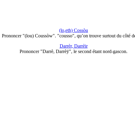
(lo,eth) Cossòu
Prononcer "(lou) Coussòw". "cousso", qu’on trouve surtout du côté 
Darrèr, Darrèir
Prononcer "Darrè, Darrèÿ", le second étant nord-gascon.