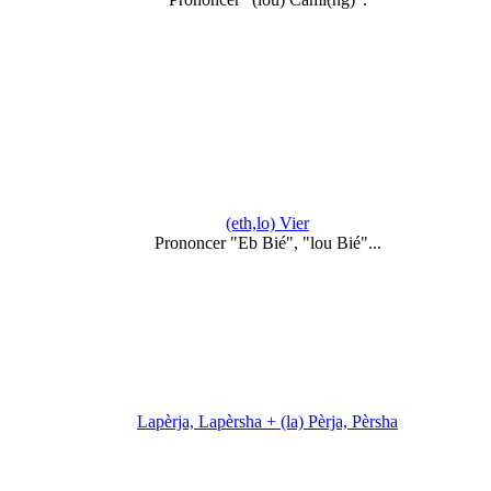
(eth,lo) Vier
Prononcer "Eb Bié", "lou Bié"...
Lapèrja, Lapèrsha + (la) Pèrja, Pèrsha