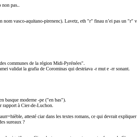
o non pas..
 nom vasco-aquitano-pirenenc). Lavetz, eth "r" finau n’ei pas un "r" ve
e des communes de la région Midi-Pyrénées".
mei validat la grafia de Corominas qui destriava -r mut e -rr sonant.
t en basque moderne -pe ("en bas").
ar rapport à Cier-de-Luchon.
aurr=hièble, attesté ciar dans les textes romans, ce qui devrait expliquer
 des sureaux ?