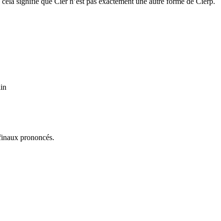
 cela signifie que Cier n’est pas exactement une autre forme de Cierp.
lin
 finaux prononcés.