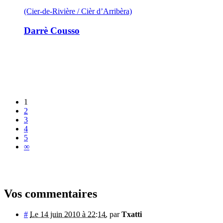
(Cier-de-Rivière / Cièr d’Arribèra)
Darrè Cousso
1
2
3
4
5
∞
Vos commentaires
#
Le 14 juin 2010 à 22:14
,
par
Txatti