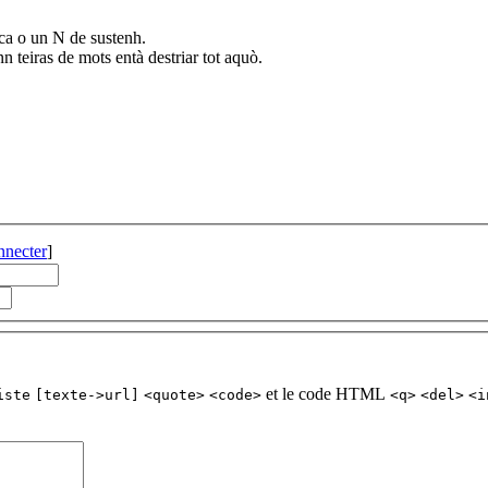
ica o un N de sustenh.
teiras de mots entà destriar tot aquò.
nnecter
]
et le code HTML
iste
[texte->url]
<quote>
<code>
<q>
<del>
<i