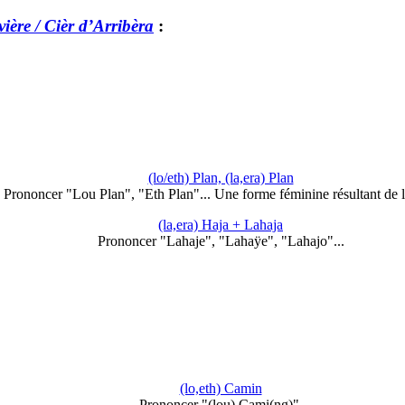
vière / Cièr d’Arribèra
:
(lo/eth) Plan, (la,era) Plan
Prononcer "Lou Plan", "Eth Plan"... Une forme féminine résultant de 
(la,era) Haja + Lahaja
Prononcer "Lahaje", "Lahaÿe", "Lahajo"...
(lo,eth) Camin
Prononcer "(lou) Cami(ng)".