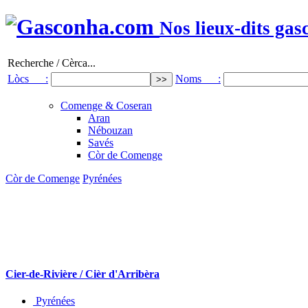
Nos lieux-dits gas
Recherche / Cèrca...
Lòcs :
Noms :
Comenge & Coseran
Aran
Nébouzan
Savés
Còr de Comenge
Còr de Comenge
Pyrénées
Cier-de-Rivière / Cièr d'Arribèra
Pyrénées