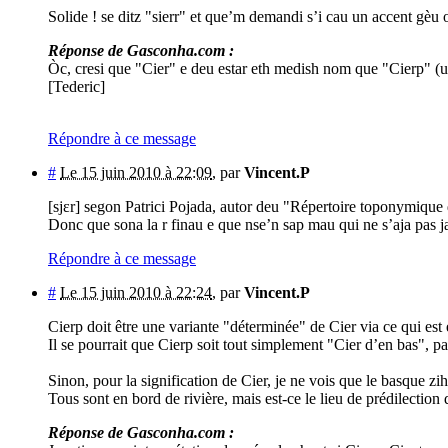
Solide ! se ditz "sierr" et que’m demandi s’i cau un accent gèu 
Réponse de Gasconha.com :
Òc, cresi que "Cier" e deu estar eth medish nom que "Cierp" (un
[Tederic]
Répondre à ce message
#
Le 15 juin 2010 à 22:09
,
par
Vincent.P
[sjɛr] segon Patrici Pojada, autor deu "Répertoire toponymiqu
Donc que sona la r finau e que nse’n sap mau qui ne s’aja pas ja
Répondre à ce message
#
Le 15 juin 2010 à 22:24
,
par
Vincent.P
Cierp doit être une variante "déterminée" de Cier via ce qui es
Il se pourrait que Cierp soit tout simplement "Cier d’en bas", p
Sinon, pour la signification de Cier, je ne vois que le basque zih
Tous sont en bord de rivière, mais est-ce le lieu de prédilection
Réponse de Gasconha.com :