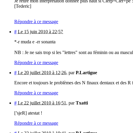
Je retire mon interprétation donnée plus haut si Cierp=Cier+pe :
[Tederic]
Répondre à ce message
#
Le 15 juin 2010 à 22:57
*-r muda e -rr sonanta
NB : Je ne sais trop si les "lettres" sont au féminin ou au mascu
Répondre à ce message
#
Le 20 juillet 2010 à 12:26
,
par
P.Lartigue
Encore et toujours le problèmes des N finaux dentaux et des R
Répondre à ce message
#
Le 22 juillet 2010 à 16:51
,
par
Txatti
[’sjeR] atestat !
Répondre à ce message