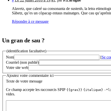
#
Le 22 juillet 2010 à 19:41
,
par
P.Lartigue
Alavetz, que caleré ua consonanta de sustenh, la letra etimolog
Sàbetz, qu’es un còpacap entaus mainatges. Que cau qu’apréninn 
Répondre à ce message
Un gran de sau ?
(identification facultative)
Nom
[
Se co
Courriel (non publié)
Votre site web
Ajoutez votre commentaire ici
Texte de votre message
Ce champ accepte les raccourcis SPIP
{{gras}}
{italique}
-*l
vides.