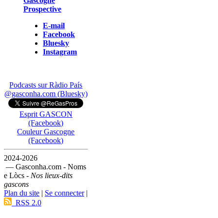
Gascogne
Prospective
E-mail
Facebook
Bluesky
Instagram
Podcasts sur Ràdio País
@gasconha.com (Bluesky)
Esprit GASCON
(Facebook)
Couleur Gascogne
(Facebook)
2024-2026
— Gasconha.com - Noms
e Lòcs -
Nos lieux-dits
gascons
Plan du site
|
Se connecter
|
RSS 2.0