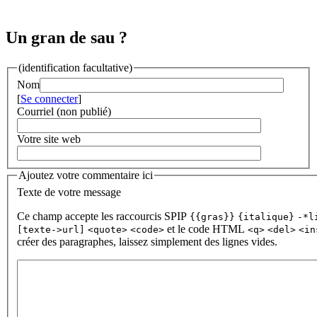
Un gran de sau ?
(identification facultative)
Nom
[
Se connecter
]
Courriel (non publié)
Votre site web
Ajoutez votre commentaire ici
Texte de votre message
Ce champ accepte les raccourcis SPIP
{{gras}}
{italique}
-*l
et le code HTML
[texte->url]
<quote>
<code>
<q>
<del>
<in
créer des paragraphes, laissez simplement des lignes vides.