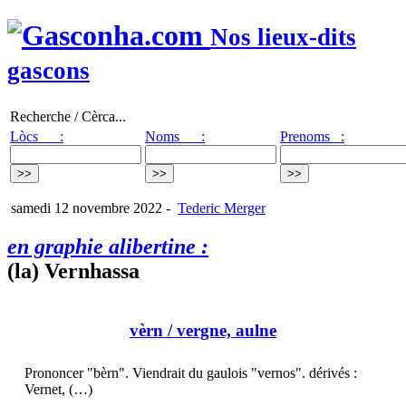
Nos lieux-dits
gascons
Recherche / Cèrca...
Lòcs :
Noms :
Prenoms :
samedi 12 novembre 2022
-
Tederic Merger
en graphie alibertine :
(la) Vernhassa
vèrn
/ vergne, aulne
Prononcer "bèrn". Viendrait du gaulois "vernos". dérivés :
Vernet, (…)