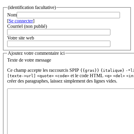
(identification facultative)
Nom
[
Se connecter
]
Courriel (non publié)
Votre site web
Ajoutez votre commentaire ici
Texte de votre message
Ce champ accepte les raccourcis SPIP
{{gras}}
{italique}
-*l
et le code HTML
[texte->url]
<quote>
<code>
<q>
<del>
<in
créer des paragraphes, laissez simplement des lignes vides.