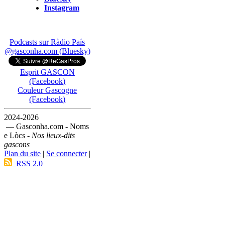
Instagram
Podcasts sur Ràdio País
@gasconha.com (Bluesky)
Esprit GASCON
(Facebook)
Couleur Gascogne
(Facebook)
2024-2026
— Gasconha.com - Noms
e Lòcs -
Nos lieux-dits
gascons
Plan du site
|
Se connecter
|
RSS 2.0