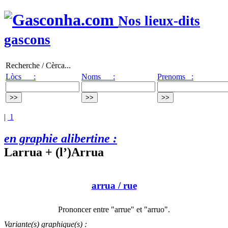
Nos lieux-dits
gascons
Recherche / Cèrca...
Lòcs :
Noms :
Prenoms :
|
1
en graphie alibertine :
Larrua + (l’)Arrua
arrua
/ rue
Prononcer entre "arrue" et "arruo".
Variante(s) graphique(s) :