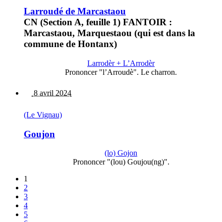
Larroudé de Marcastaou
CN (Section A, feuille 1) FANTOIR :
Marcastaou, Marquestaou (qui est dans la
commune de Hontanx)
Larrodèr + L’Arrodèr
Prononcer "l’Arroudè". Le charron.
8 avril 2024
(Le Vignau)
Goujon
(lo) Gojon
Prononcer "(lou) Goujou(ng)".
1
2
3
4
5