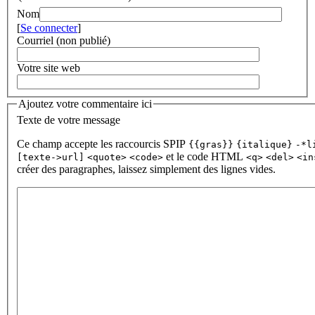
Nom
[
Se connecter
]
Courriel (non publié)
Votre site web
Ajoutez votre commentaire ici
Texte de votre message
Ce champ accepte les raccourcis SPIP
{{gras}}
{italique}
-*l
et le code HTML
[texte->url]
<quote>
<code>
<q>
<del>
<in
créer des paragraphes, laissez simplement des lignes vides.