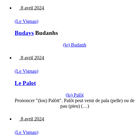
8 avril 2024
(Le Vignau)
Budays
Budanhs
(lo) Budanh
8 avril 2024
(Le Vignau)
Le Palot
(lo) Palòt
Prononcer "(lou) Palòtt". Palòt peut venir de pala (pelle) ou de
pau (pieu) (…)
8 avril 2024
(Le Vignau)