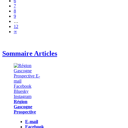
6
7
8
9
…
12
∞
Sommaire Articles
Région
Gascogne
Prospective
E-mail
Facebook