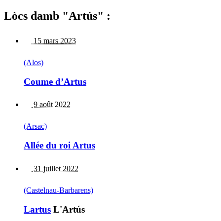
Lòcs damb "Artús" :
15 mars 2023
(Alos)
Coume d’Artus
9 août 2022
(Arsac)
Allée du roi Artus
31 juillet 2022
(Castelnau-Barbarens)
Lartus
L'Artús