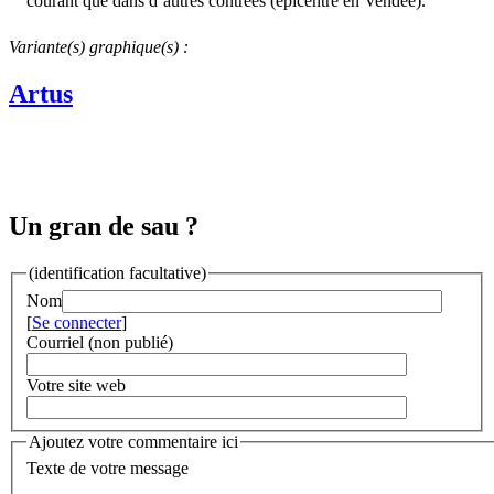
courant que dans d’autres contrées (épicentre en Vendée).
Variante(s) graphique(s) :
Artus
Un gran de sau ?
(identification facultative)
Nom
[
Se connecter
]
Courriel (non publié)
Votre site web
Ajoutez votre commentaire ici
Texte de votre message