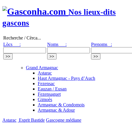
Nos lieux-dits
gascons
Recherche / Cèrca...
Lòcs :
Noms :
Prenoms :
Grand Armagnac
Astarac
Haut Armagnac - Pays d’Auch
Fezensac
Eauzan / Eusan
Fezensaguet
Gimoès
Armagnac & Condomois
Armagnac & Adour
Astarac
Esprit Bastide
Gascogne médiane