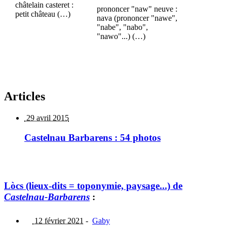
châtelain casteret :
prononcer "naw" neuve :
petit château (…)
nava (prononcer "nawe",
"nabe", "nabo",
"nawo"...) (…)
Articles
29 avril 2015
Castelnau Barbarens : 54 photos
Lòcs (lieux-dits = toponymie, paysage...) de
Castelnau-Barbarens
:
12 février 2021
-
Gaby