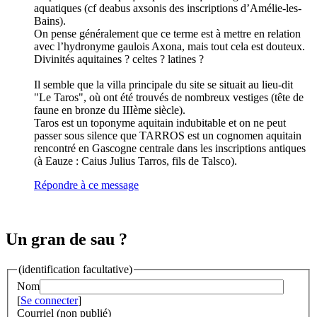
aquatiques (cf deabus axsonis des inscriptions d’Amélie-les-
Bains).
On pense généralement que ce terme est à mettre en relation
avec l’hydronyme gaulois Axona, mais tout cela est douteux.
Divinités aquitaines ? celtes ? latines ?
Il semble que la villa principale du site se situait au lieu-dit
"Le Taros", où ont été trouvés de nombreux vestiges (tête de
faune en bronze du IIIème siècle).
Taros est un toponyme aquitain indubitable et on ne peut
passer sous silence que TARROS est un cognomen aquitain
rencontré en Gascogne centrale dans les inscriptions antiques
(à Eauze : Caius Julius Tarros, fils de Talsco).
Répondre à ce message
Un gran de sau ?
(identification facultative)
Nom
[
Se connecter
]
Courriel (non publié)