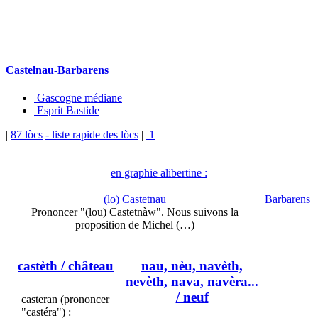
Castelnau-Barbarens
Gascogne médiane
Esprit Bastide
|
87 lòcs
- liste rapide des lòcs
|
1
en graphie alibertine :
(lo) Castetnau
Barbarens
Prononcer "(lou) Castetnàw". Nous suivons la
proposition de Michel (…)
castèth
/ château
nau, nèu, navèth,
nevèth, nava, navèra...
/ neuf
casteran (prononcer
"castéra") :