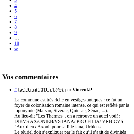
3
4
5
6
7
8
9
…
18
∞
Vos commentaires
#
Le 29 mai 2011 à 12:56
,
par
Vincent.P
La commune est très riche en vestiges antiques : ce fut un
foyer de colonisation romaine intense, ce qui est reflété par la
toponymie (Marsan, Siverac, Quinsac, Sénac, ...).
Au lieu-dit "Les Thermes", on a retrouvé un autel votif :
DIBVS AX/ONIEB/VS IANA/ PRO FILIA/ VRBICVS
"Aux dieux Axonii pour sa fille Iana, Urbicus".
Le pluriel doit s’expliquer par le fait qu’il s’agit de divinités