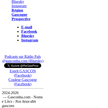
Région
Gascogne
Prospective
E-mail
Facebook
Bluesky
Instagram
Podcasts sur Ràdio País
@gasconha.com (Bluesky)
Esprit GASCON
(Facebook)
Couleur Gascogne
(Facebook)
2024-2026
— Gasconha.com - Noms
e Lòcs -
Nos lieux-dits
gascons