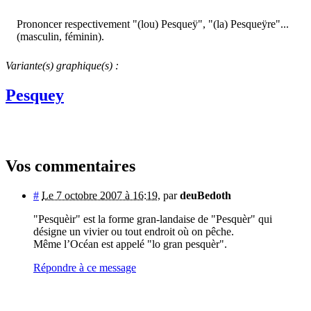
Prononcer respectivement "(lou) Pesqueÿ", "(la) Pesqueÿre"...
(masculin, féminin).
Variante(s) graphique(s) :
Pesquey
Vos commentaires
#
Le 7 octobre 2007 à 16:19
,
par
deuBedoth
"Pesquèir" est la forme gran-landaise de "Pesquèr" qui
désigne un vivier ou tout endroit où on pêche.
Même l’Océan est appelé "lo gran pesquèr".
Répondre à ce message