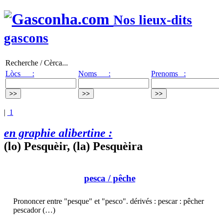
Nos lieux-dits
gascons
Recherche / Cèrca...
Lòcs :
Noms :
Prenoms :
|
1
en graphie alibertine :
(lo) Pesquèir, (la) Pesquèira
pesca
/ pêche
Prononcer entre "pesque" et "pesco". dérivés : pescar : pêcher
pescador (…)