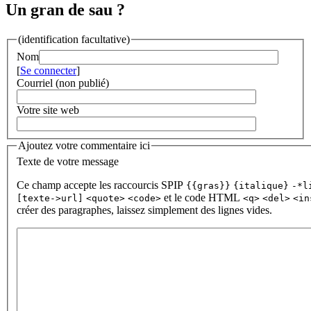
Un gran de sau ?
(identification facultative)
Nom
[
Se connecter
]
Courriel (non publié)
Votre site web
Ajoutez votre commentaire ici
Texte de votre message
Ce champ accepte les raccourcis SPIP
{{gras}}
{italique}
-*l
et le code HTML
[texte->url]
<quote>
<code>
<q>
<del>
<in
créer des paragraphes, laissez simplement des lignes vides.