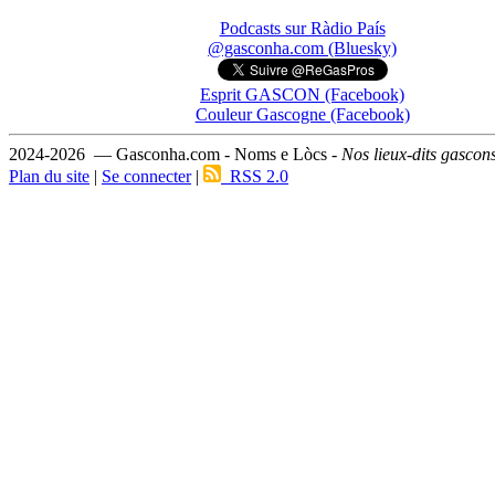
Podcasts sur Ràdio País
@gasconha.com (Bluesky)
Esprit GASCON (Facebook)
Couleur Gascogne (Facebook)
2024-2026 — Gasconha.com - Noms e Lòcs -
Nos lieux-dits gascon
Plan du site
|
Se connecter
|
RSS 2.0