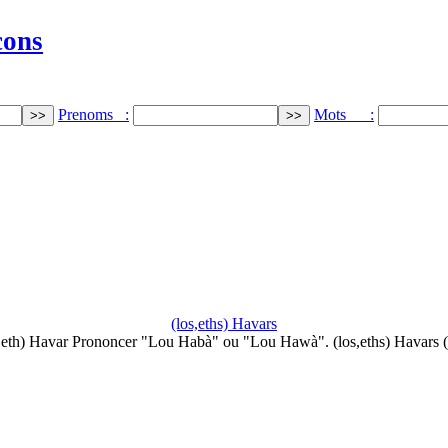
cons
Prenoms :
Mots :
(los,eths) Havars
,eth) Havar Prononcer "Lou Habà" ou "Lou Hawà". (los,eths) Havars