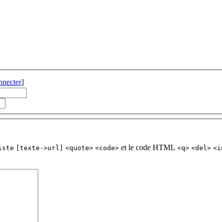
nnecter
]
et le code HTML
iste
[texte->url]
<quote>
<code>
<q>
<del>
<i