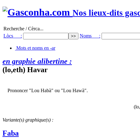
Nos lieux-dits gas
Recherche / Cèrca...
Lòcs :
Noms :
Mots et noms en -ar
en graphie alibertine :
(lo,eth) Havar
Prononcer "Lou Habà" ou "Lou Hawà".
(lo
Variante(s) graphique(s) :
Faba