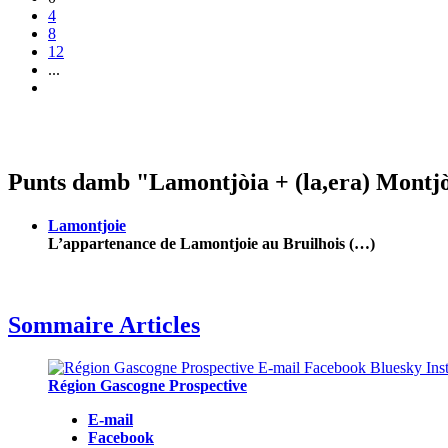
4
8
12
...
Punts damb "Lamontjòia + (la,era) Montjò
Lamontjoie
L’appartenance de Lamontjoie au Bruilhois (…)
Sommaire Articles
Région Gascogne Prospective
E-mail
Facebook