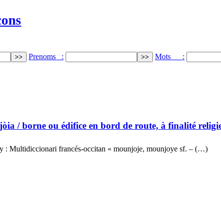
cons
Prenoms :
Mots :
jòia
/ borne ou édifice en bord de route, à finalité religie
y : Multidiccionari francés-occitan « mounjoje, mounjoye sf. – (…)