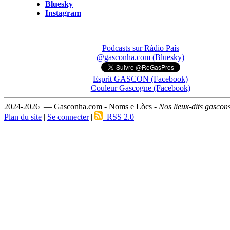
Bluesky
Instagram
Podcasts sur Ràdio País
@gasconha.com (Bluesky)
Esprit GASCON (Facebook)
Couleur Gascogne (Facebook)
2024-2026 — Gasconha.com - Noms e Lòcs -
Nos lieux-dits gascon
Plan du site
|
Se connecter
|
RSS 2.0