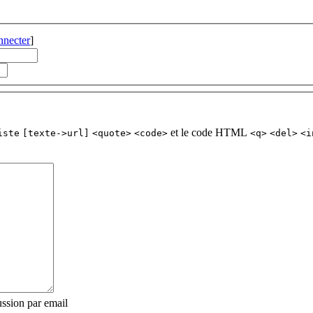
nnecter
]
et le code HTML
iste
[texte->url]
<quote>
<code>
<q>
<del>
<i
ssion par email