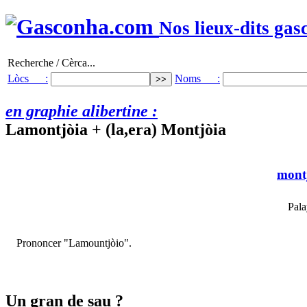
Nos lieux-dits gas
Recherche / Cèrca...
Lòcs :
Noms :
en graphie alibertine :
Lamontjòia + (la,era) Montjòia
mont
Pala
Prononcer "Lamountjòio".
Un gran de sau ?