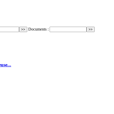
Documents :
use...