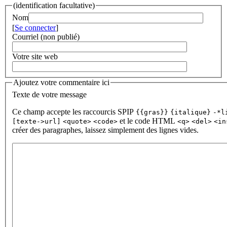
(identification facultative)
Nom
[
Se connecter
]
Courriel (non publié)
Votre site web
Ajoutez votre commentaire ici
Texte de votre message
Ce champ accepte les raccourcis SPIP
{{gras}}
{italique}
-*l
et le code HTML
[texte->url]
<quote>
<code>
<q>
<del>
<in
créer des paragraphes, laissez simplement des lignes vides.