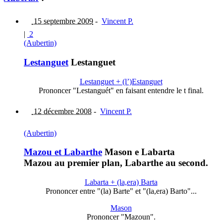
15 septembre 2009
-
Vincent P.
|
2
(Aubertin)
Lestanguet
Lestanguet
Lestanguet + (l’)Estanguet
Prononcer "Lestanguét" en faisant entendre le t final.
12 décembre 2008
-
Vincent P.
(Aubertin)
Mazou et Labarthe
Mason e Labarta
Mazou au premier plan, Labarthe au second.
Labarta + (la,era) Barta
Prononcer entre "(la) Barte" et "(la,era) Barto"...
Mason
Prononcer "Mazoun".