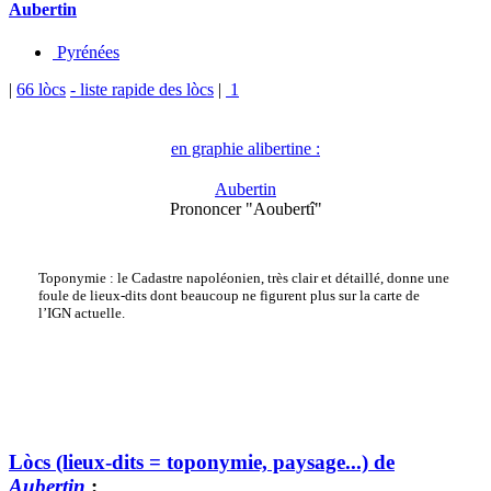
Aubertin
Pyrénées
|
66 lòcs
- liste rapide des lòcs
|
1
en graphie alibertine :
Aubertin
Prononcer "Aoubertî"
Toponymie : le Cadastre napoléonien, très clair et détaillé, donne une
foule de lieux-dits dont beaucoup ne figurent plus sur la carte de
l’IGN actuelle.
Lòcs (lieux-dits = toponymie, paysage...) de
Aubertin
: