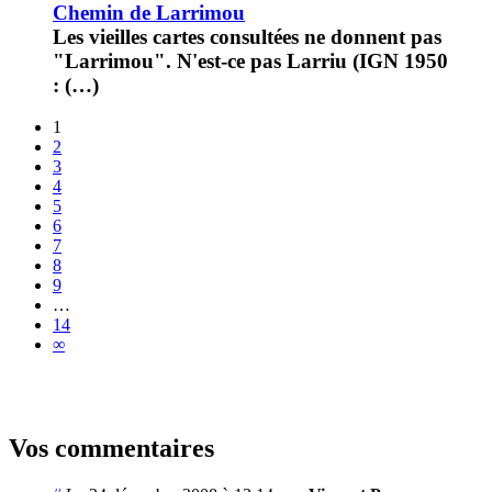
Chemin de Larrimou
Les vieilles cartes consultées ne donnent pas
"Larrimou". N'est-ce pas Larriu (IGN 1950
: (…)
1
2
3
4
5
6
7
8
9
…
14
∞
Vos commentaires