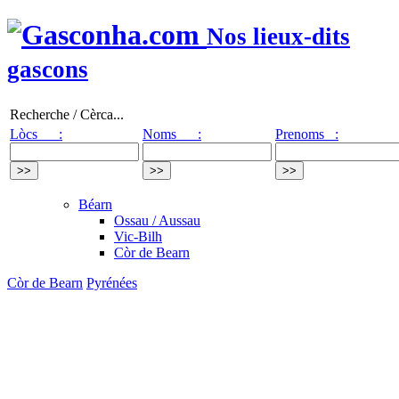
Nos lieux-dits
gascons
Recherche / Cèrca...
Lòcs :
Noms :
Prenoms :
Béarn
Ossau / Aussau
Vic-Bilh
Còr de Bearn
Còr de Bearn
Pyrénées