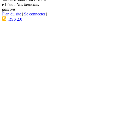
e Lòcs -
Nos lieux-dits
gascons
Plan du site
|
Se connecter
|
RSS 2.0