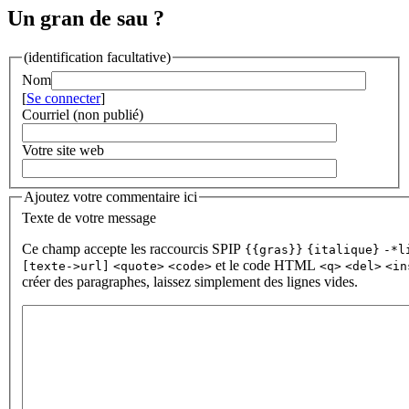
Un gran de sau ?
(identification facultative)
Nom
[
Se connecter
]
Courriel (non publié)
Votre site web
Ajoutez votre commentaire ici
Texte de votre message
Ce champ accepte les raccourcis SPIP
{{gras}}
{italique}
-*l
et le code HTML
[texte->url]
<quote>
<code>
<q>
<del>
<in
créer des paragraphes, laissez simplement des lignes vides.