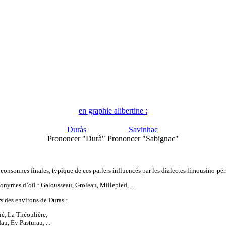
en graphie alibertine :
Duràs
Savinhac
Prononcer "Durà"
Prononcer "Sabignac"
consonnes finales, typique de ces parlers influencés par les dialectes limousino-pé
onymes d’oïl : Galousseau, Groleau, Millepied, ...
s des environs de Duras :
ié, La Théoulière,
au, Ey Pasturau, ...