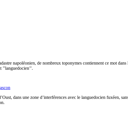
 le cadastre napoléonien, de nombreux toponymes contiennent ce mot dans
it ’’languedocien’’.
gascon
Oust, dans une zone d’interférences avec le languedocien fuxéen, sans oub
on.