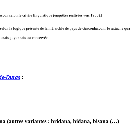
ascon selon le critère linguistique (enquêtes réalisées vers 1900).]
selon la logique présente de la hiérarchie de pays de Gasconha.com, le rattache
qu
genais guyennais est conservée.
de-Duras
:
ana (autres variantes : bridana, bidana, bisana (…)