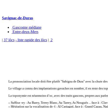
Savignac-de-Duras
Gascogne médiane
Entre-deux-Mers
|
37 lòcs
- liste rapide des lòcs
|
2
La prononciation locale doit être plutôt "Sabigna de Dura" avec la chute des 
Le village a connu des implantations gavaches en nombre, il en reste des top
La toponymie est néanmoins d’oc, avec des traits gascons, propres aux parler
–
Suffixe -ey : Au Barey, Terrey Blanc, Au Tarrey, As Nougués ... face à : Clav
–
Hésitation sur la vocalisation de -l : Al Castagné, face à : Grand Cazau, Nad