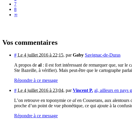
7
8
∞
Vos commentaires
#
Le 4 juillet 2016 à 22:15
,
par
Gaby
Savignac-de-Duras
A propos de
al
: il est fort intéressant de remarquer que, sur
Ste Bazeille, à vérifier). Mais peut-être que le cartographe parla
Répondre à ce message
#
Le 4 juillet 2016 à 23:04
,
par
Vincent P.
al, ailleurs en pays 
L’on retrouve en toponymie ce
al
en Couserans, aux alentours d’
proche d’un point de vue phonétique, ce qui ajoute à la confusi
Répondre à ce message