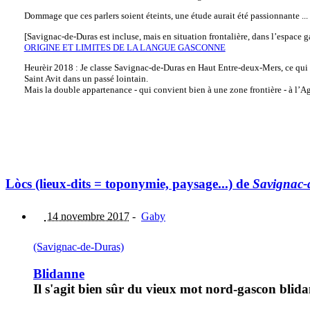
Dommage que ces parlers soient éteints, une étude aurait été passionnante ...
[Savignac-de-Duras est incluse, mais en situation frontalière, dans l’espace g
ORIGINE ET LIMITES DE LA LANGUE GASCONNE
Heurèir 2018 : Je classe Savignac-de-Duras en Haut Entre-deux-Mers, ce qui 
Saint Avit dans un passé lointain.
Mais la double appartenance - qui convient bien à une zone frontière - à l’A
Lòcs (lieux-dits = toponymie, paysage...) de
Savignac-
14 novembre 2017
-
Gaby
(Savignac-de-Duras)
Blidanne
Il s'agit bien sûr du vieux mot nord-gascon blid