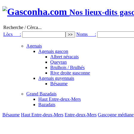
Nos lieux-dits gas
Recherche / Cèrca...
Lòcs :
Noms :
Agenais
Agenais gascon
Albret néracais
Queyran
Brulhois / Brulhés
Rive droite gasconne
Agenais guyennais
Bésaume
Grand Bazadais
Haut Entre-deux-Mers
Bazadais
Bésaume
Haut Entre-deux-Mers
Entre-deux-Mers
Gascogne médiane