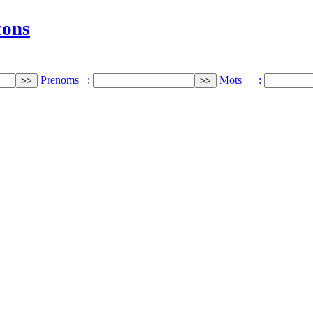
cons
Prenoms :
Mots :