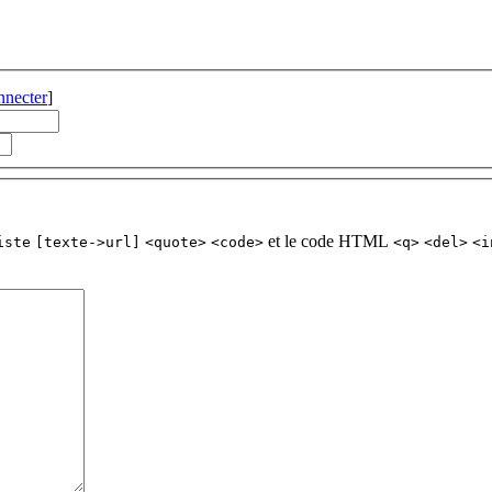
nnecter
]
et le code HTML
iste
[texte->url]
<quote>
<code>
<q>
<del>
<i