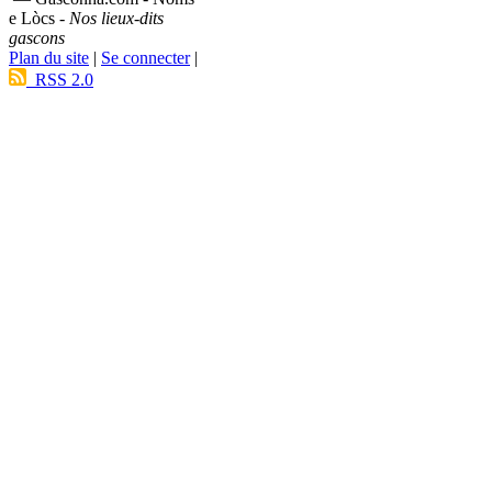
e Lòcs -
Nos lieux-dits
gascons
Plan du site
|
Se connecter
|
RSS 2.0