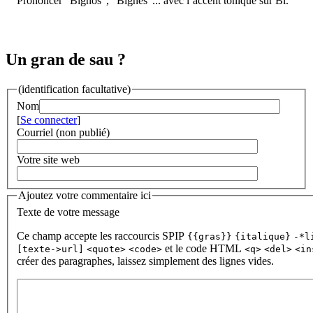
Prononcer "Bignos", "Bignes"... avec l’accent tonique sur Bi.
Un gran de sau ?
(identification facultative)
Nom
[
Se connecter
]
Courriel (non publié)
Votre site web
Ajoutez votre commentaire ici
Texte de votre message
Ce champ accepte les raccourcis SPIP
{{gras}}
{italique}
-*l
et le code HTML
[texte->url]
<quote>
<code>
<q>
<del>
<in
créer des paragraphes, laissez simplement des lignes vides.