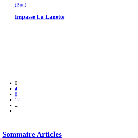
(Bun)
Impasse La Lanette
0
4
8
12
...
Sommaire Articles