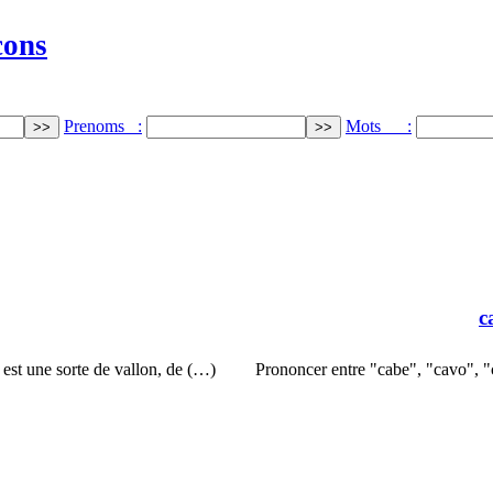
cons
Prenoms :
Mots :
c
st une sorte de vallon, de (…)
Prononcer entre "cabe", "cavo",