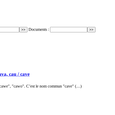
Documents :
ava, cau
/ cave
 "cawe", "cawo". C’est le nom commun "cave" (…)