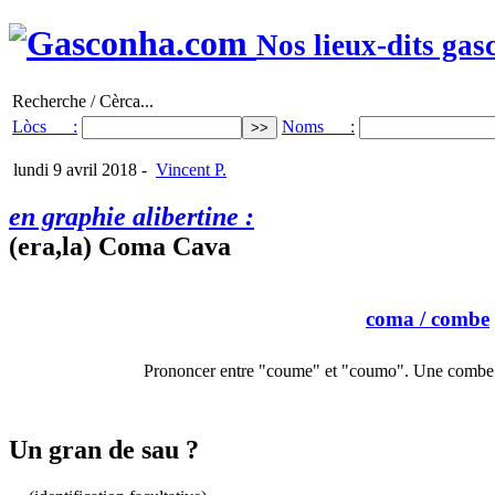
Nos lieux-dits gas
Recherche / Cèrca...
Lòcs :
Noms :
lundi 9 avril 2018
-
Vincent P.
en graphie alibertine :
(era,la) Coma Cava
coma
/ combe
Prononcer entre "coume" et "coumo". Une combe e
Un gran de sau ?