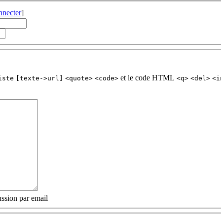
nnecter
]
et le code HTML
iste
[texte->url]
<quote>
<code>
<q>
<del>
<i
ssion par email