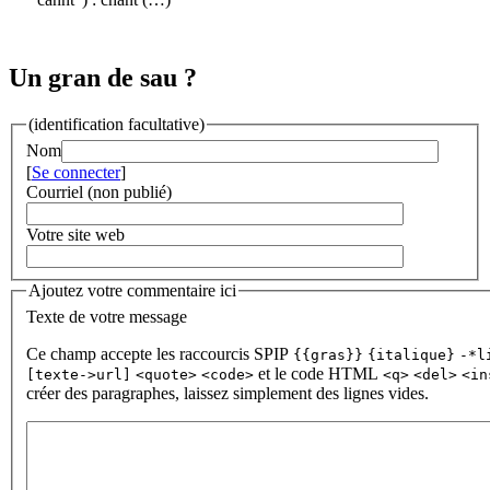
Un gran de sau ?
(identification facultative)
Nom
[
Se connecter
]
Courriel (non publié)
Votre site web
Ajoutez votre commentaire ici
Texte de votre message
Ce champ accepte les raccourcis SPIP
{{gras}}
{italique}
-*l
et le code HTML
[texte->url]
<quote>
<code>
<q>
<del>
<in
créer des paragraphes, laissez simplement des lignes vides.