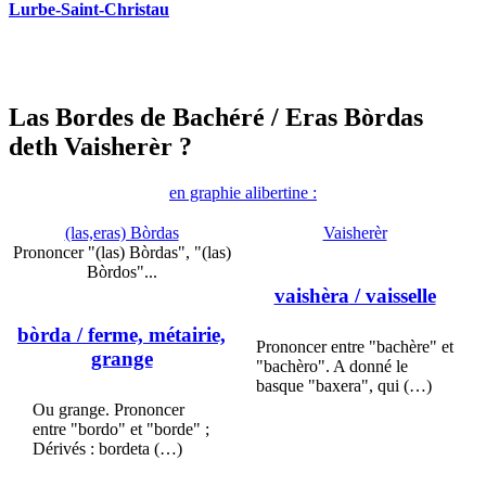
Lurbe-Saint-Christau
Las Bordes de Bachéré
/ Eras Bòrdas
deth Vaisherèr ?
en graphie alibertine :
(las,eras) Bòrdas
Vaisherèr
Prononcer "(las) Bòrdas", "(las)
Bòrdos"...
vaishèra
/ vaisselle
bòrda
/ ferme, métairie,
Prononcer entre "bachère" et
grange
"bachèro". A donné le
basque "baxera", qui (…)
Ou grange. Prononcer
entre "bordo" et "borde" ;
Dérivés : bordeta (…)