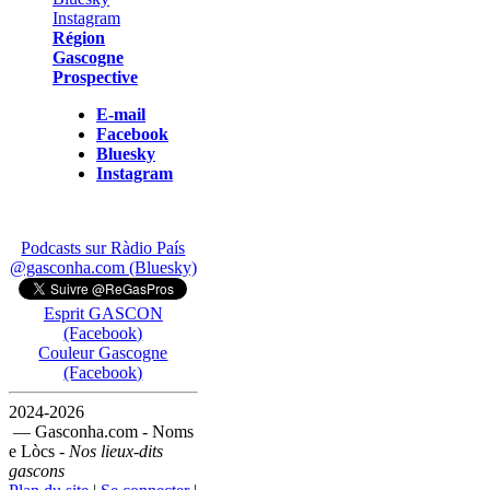
Région
Gascogne
Prospective
E-mail
Facebook
Bluesky
Instagram
Podcasts sur Ràdio País
@gasconha.com (Bluesky)
Esprit GASCON
(Facebook)
Couleur Gascogne
(Facebook)
2024-2026
— Gasconha.com - Noms
e Lòcs -
Nos lieux-dits
gascons