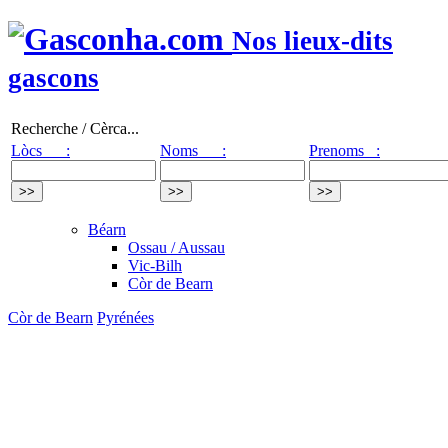
Nos lieux-dits
gascons
Recherche / Cèrca...
Lòcs :
Noms :
Prenoms :
Béarn
Ossau / Aussau
Vic-Bilh
Còr de Bearn
Còr de Bearn
Pyrénées