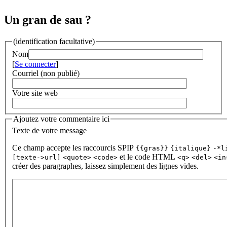
Un gran de sau ?
(identification facultative)
Nom
[
Se connecter
]
Courriel (non publié)
Votre site web
Ajoutez votre commentaire ici
Texte de votre message
Ce champ accepte les raccourcis SPIP
{{gras}}
{italique}
-*l
et le code HTML
[texte->url]
<quote>
<code>
<q>
<del>
<in
créer des paragraphes, laissez simplement des lignes vides.