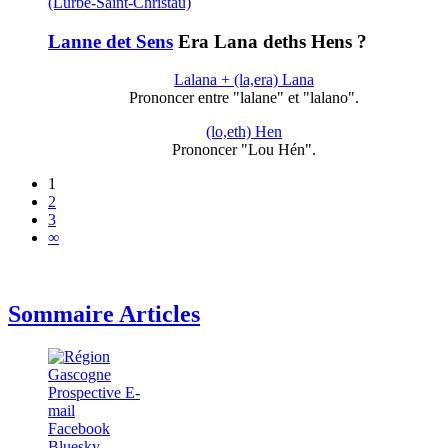
(Lurbe-Saint-Christau)
Lanne det Sens
Era Lana deths Hens ?
Lalana + (la,era) Lana
Prononcer entre "lalane" et "lalano".
(lo,eth) Hen
Prononcer "Lou Hén".
1
2
3
∞
Sommaire Articles