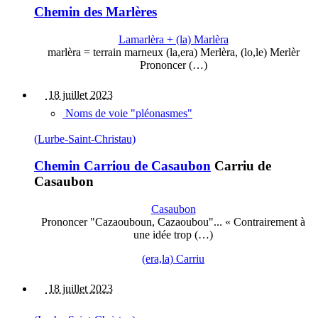
Chemin des Marlères
Lamarlèra + (la) Marlèra
marlèra = terrain marneux (la,era) Merlèra, (lo,le) Merlèr
Prononcer (…)
18 juillet 2023
Noms de voie "pléonasmes"
(Lurbe-Saint-Christau)
Chemin Carriou de Casaubon
Carriu de
Casaubon
Casaubon
Prononcer "Cazaouboun, Cazaoubou"... « Contrairement à
une idée trop (…)
(era,la) Carriu
18 juillet 2023