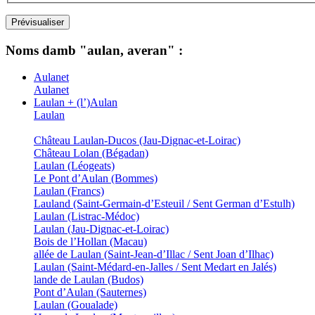
Noms damb "aulan, averan" :
Aulanet
Aulanet
Laulan + (l’)Aulan
Laulan
Château Laulan-Ducos (Jau-Dignac-et-Loirac)
Château Lolan (Bégadan)
Laulan (Léogeats)
Le Pont d’Aulan (Bommes)
Laulan (Francs)
Lauland (Saint-Germain-d’Esteuil / Sent German d’Estulh)
Laulan (Listrac-Médoc)
Laulan (Jau-Dignac-et-Loirac)
Bois de l’Hollan (Macau)
allée de Laulan (Saint-Jean-d’Illac / Sent Joan d’Ilhac)
Laulan (Saint-Médard-en-Jalles / Sent Medart en Jalés)
lande de Laulan (Budos)
Pont d’Aulan (Sauternes)
Laulan (Goualade)