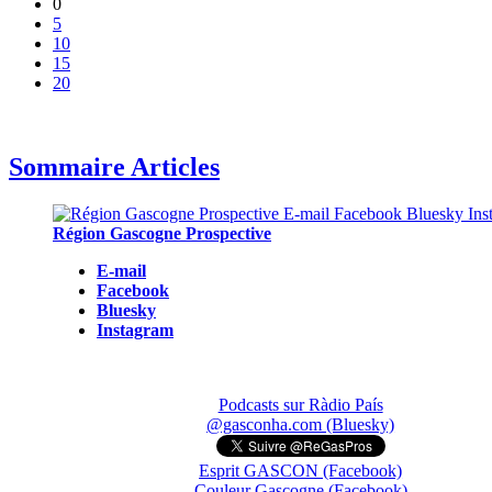
0
5
10
15
20
Sommaire Articles
Région Gascogne Prospective
E-mail
Facebook
Bluesky
Instagram
Podcasts sur Ràdio País
@gasconha.com (Bluesky)
Esprit GASCON (Facebook)
Couleur Gascogne (Facebook)