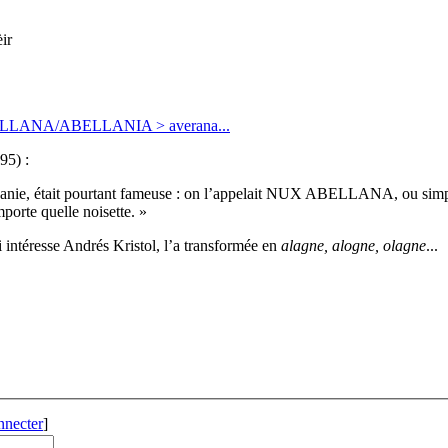
ir
ELLANA/ABELLANIA > averana...
95) :
 Campanie, était pourtant fameuse : on l’appelait NUX ABELLANA, ou
e quelle noisette. »
 intéresse Andrés Kristol, l’a transformée en
alagne, alogne, olagne
...
nnecter
]