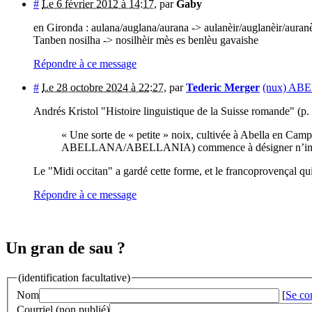
#
Le 6 février 2012 à 14:17
,
par
Gaby
en Gironda : aulana/auglana/aurana -> aulanèir/auglanèir/auranè
Tanben nosilha -> nosilhèir mès es benlèu gavaishe
Répondre à ce message
#
Le 28 octobre 2024 à 22:27
,
par
Tederic Merger
(nux) AB
Andrés Kristol "Histoire linguistique de la Suisse romande" (p. 
« Une sorte de « petite » noix, cultivée à Abella en
ABELLANA/ABELLANIA) commence à désigner n’import
Le "Midi occitan" a gardé cette forme, et le francoprovençal qui
Répondre à ce message
Un gran de sau ?
(identification facultative)
Nom
[
Se co
Courriel (non publié)