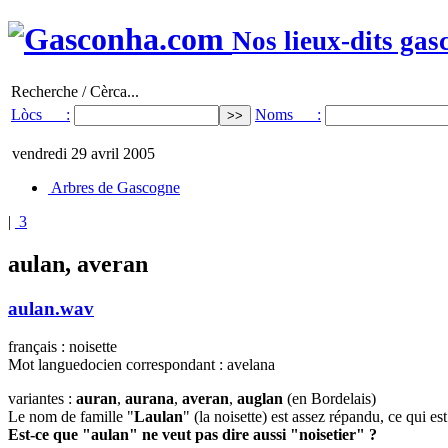
Nos lieux-dits gas
Recherche / Cèrca...
Lòcs :
Noms :
vendredi 29 avril 2005
Arbres de Gascogne
|
3
aulan, averan
aulan.wav
français : noisette
Mot languedocien correspondant : avelana
variantes :
auran
,
aurana
,
averan
,
auglan
(en Bordelais)
Le nom de famille "
Laulan
" (la noisette) est assez répandu, ce qui e
Est-ce que "aulan" ne veut pas dire aussi "noisetier" ?