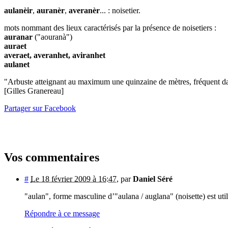
aulanèir
,
auranèr
,
averanèr
... : noisetier.
mots nommant des lieux caractérisés par la présence de noisetiers :
auranar
("aouranà")
auraet
averaet, averanhet, aviranhet
aulanet
"Arbuste atteignant au maximum une quinzaine de mètres, fréquent dans l
[Gilles Granereau]
Partager sur Facebook
Vos commentaires
#
Le 18 février 2009 à 16:47
,
par
Daniel Séré
"aulan", forme masculine d’"aulana / auglana" (noisette) est ut
Répondre à ce message