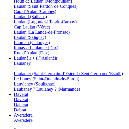
Houn de Laulan (Montpouillan)
Laulan (Saint-Pardon-de-Conques)
Cap d’Aulan (Cambes)
Lauland (Saillans)
Laulan (Lugon-et-l’Île-du-Carnay)
Cap Laulan (Vérac)
Laulan (La Lande-de-Fronsac)
Laulan (Salignac)
Laoulan (Calonges)
Impasse Laulanne (Dax)
Rue d’Aulan (Dax)
Laulanèir + (l’)Aulanèir
Laulaney
Laulanier (Saint-Germain-d’Esteuil / Sent German d’Estulh)
Le Laney (Saint-Quentin-de-Baron)
Lauylaney (Soulignac)
Laubaney ? Laulaney ? (Marmande)
Daverat
Daverat
Daberat
Dabrat
Averadèra
Averadère