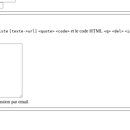
et le code HTML
iste
[texte->url]
<quote>
<code>
<q>
<del>
<i
ssion par email