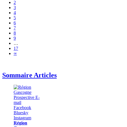
2
3
4
5
6
7
8
9
…
17
∞
Sommaire Articles
Région