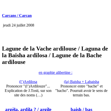
Carcans / Carcan
jeudi 24 juillet 2008
Lagune de la Vache ardilouse
/ Laguna de
la Baisha ardilosa
/ Lagune de la Bache
ardilouse
en graphie alibertine :
(l’)Ardilosa
(la) Baisha + Labaisha
Prononcer "(l’)Ardilouze"...
Prononcer entre "bache" et
Explication de J.Tosti, sur son
"bacho". Pourrait avoir le sens de
site des noms (…)
terrain bas.
argèla, ardila ?
/ argile
baish
/ bas