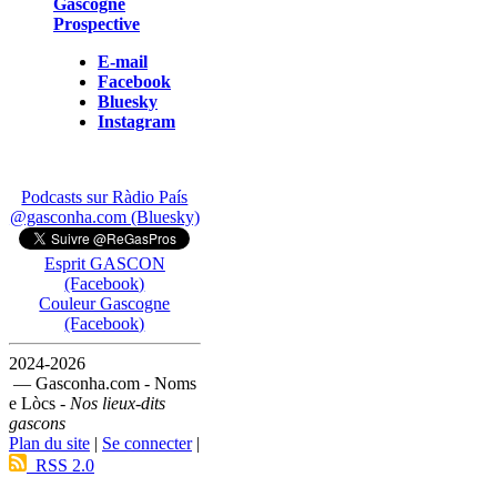
Gascogne
Prospective
E-mail
Facebook
Bluesky
Instagram
Podcasts sur Ràdio País
@gasconha.com (Bluesky)
Esprit GASCON
(Facebook)
Couleur Gascogne
(Facebook)
2024-2026
— Gasconha.com - Noms
e Lòcs -
Nos lieux-dits
gascons
Plan du site
|
Se connecter
|
RSS 2.0