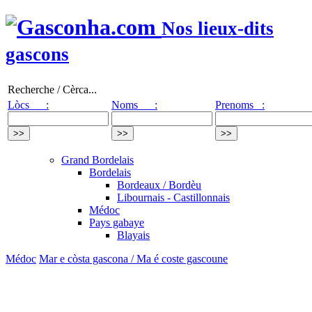
Nos lieux-dits
gascons
Recherche / Cèrca...
Lòcs :
Noms :
Prenoms :
Grand Bordelais
Bordelais
Bordeaux / Bordèu
Libournais - Castillonnais
Médoc
Pays gabaye
Blayais
Médoc
Mar e còsta gascona / Ma é coste gascoune