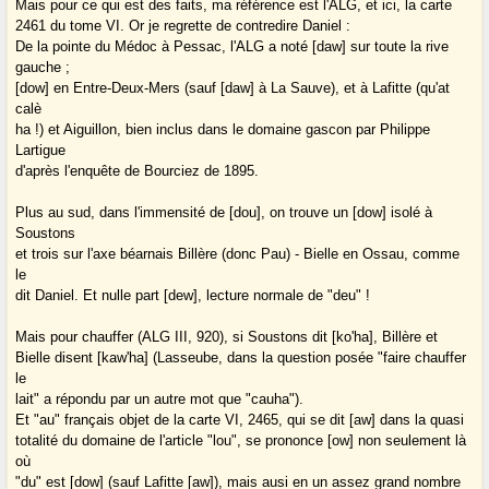
Mais pour ce qui est des faits, ma référence est l'ALG, et ici, la carte
2461 du tome VI. Or je regrette de contredire Daniel :
De la pointe du Médoc à Pessac, l'ALG a noté [daw] sur toute la rive
gauche ;
[dow] en Entre-Deux-Mers (sauf [daw] à La Sauve), et à Lafitte (qu'at
calè
ha !) et Aiguillon, bien inclus dans le domaine gascon par Philippe
Lartigue
d'après l'enquête de Bourciez de 1895.
Plus au sud, dans l'immensité de [dou], on trouve un [dow] isolé à
Soustons
et trois sur l'axe béarnais Billère (donc Pau) - Bielle en Ossau, comme
le
dit Daniel. Et nulle part [dew], lecture normale de "deu" !
Mais pour chauffer (ALG III, 920), si Soustons dit [ko'ha], Billère et
Bielle disent [kaw'ha] (Lasseube, dans la question posée "faire chauffer
le
lait" a répondu par un autre mot que "cauha").
Et "au" français objet de la carte VI, 2465, qui se dit [aw] dans la quasi
totalité du domaine de l'article "lou", se prononce [ow] non seulement là
où
"du" est [dow] (sauf Lafitte [aw]), mais ausi en un assez grand nombre