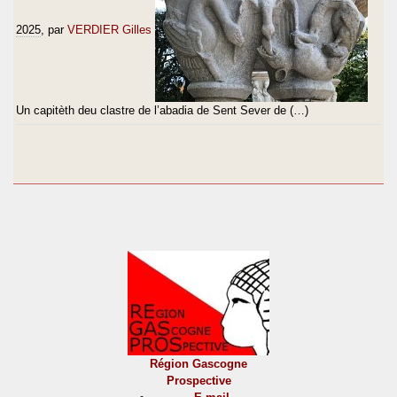
2025
, par
VERDIER Gilles
Un capitèth deu clastre de l’abadia de Sent Sever de (…)
Région Gascogne
Prospective