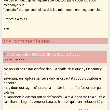
Mercés en tout cap per aquere science, tout pariè coum lou soûn
messadyë sus
"pinhadar" etc. qui couïncidex dab lou mên, mes hère mey coumplét !
Amistats a touts
Yan
Vos commentaires
#
Le 17 septembre 2005 à 20:55
,
par
Gabriel Artigue
grafia classica
Ne pouish pas estar d'acòrd dab: "la grafie classique ey ûn sauney
de
sabentas, en rupture sancere dab las capacitats dous loucutous e
encoère
mey dous qui sayen d'aprenë la nouste loengue" pr'amor que pas
tots los
qu'aprenen lo gascon son parlafrancés. La mia lenga mairala qu'ei lo
castilhan, e la grafia empruntada au francés qu'ei un trebuc entà jo.