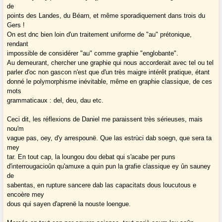
de
points des Landes, du Béarn, et même sporadiquement dans trois du
Gers !
On est dnc bien loin d'un traitement uniforme de "au" prétonique,
rendant
impossible de considérer "au" comme graphie "englobante".
Au demeurant, chercher une graphie qui nous accorderait avec tel ou tel
parler d'oc non gascon n'est que d'un très maigre intérêt pratique, étant
donné le polymorphisme inévitable, même en graphie classique, de ces
mots
grammaticaux : del, deu, dau etc.
Ceci dit, les réflexions de Daniel me paraissent très sérieuses, mais
nou'm
vague pas, oey, d'y arrespounë. Que las estrùci dab soegn, que sera ta
mey
tar. En tout cap, la loungou dou debat qui s'acabe per puns
d'interrougacioûn qu'amuxe a quin pun la grafie classique ey ûn sauney
de
sabentas, en rupture sancere dab las capacitats dous loucutous e
encoère mey
dous qui sayen d'aprenë la nouste loengue.