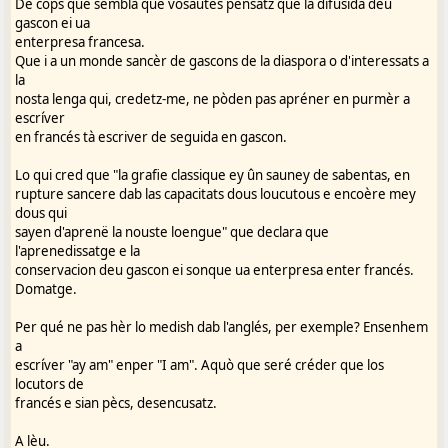
De còps que sembla que vosautes pensatz que la difusida deu
gascon ei ua
enterpresa francesa.
Que i a un monde sancèr de gascons de la diaspora o d'interessats a
la
nosta lenga qui, credetz-me, ne pòden pas apréner en purmèr a
escríver
en francés tà escriver de seguida en gascon.
Lo qui cred que "la grafie classique ey ûn sauney de sabentas, en
rupture sancere dab las capacitats dous loucutous e encoère mey
dous qui
sayen d'aprenë la nouste loengue" que declara que
l'aprenedissatge e la
conservacion deu gascon ei sonque ua enterpresa enter francés.
Domatge.
Per qué ne pas hèr lo medish dab l'anglés, per exemple? Ensenhem
a
escríver "ay am" enper "I am". Aquò que seré créder que los
locutors de
francés e sian pècs, desencusatz.
A lèu.