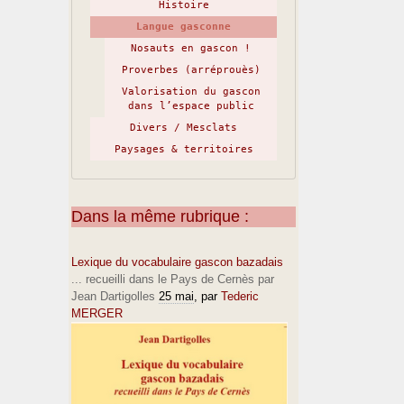
Histoire
Langue gasconne
Nosauts en gascon !
Proverbes (arréprouès)
Valorisation du gascon
dans l’espace public
Divers / Mesclats
Paysages & territoires
Dans la même rubrique :
Lexique du vocabulaire gascon bazadais
... recueilli dans le Pays de Cernès par
Jean Dartigolles
25 mai
, par
Tederic
MERGER