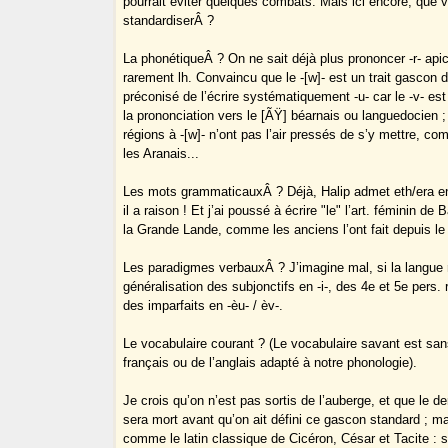
pourrait éviter quelques combats. Mais ici encore, que v
standardiserÂ ?
La phonétiqueÂ ? On ne sait déjà plus prononcer -r- apical 
rarement lh. Convaincu que le -[w]- est un trait gascon d’o
préconisé de l’écrire systématiquement -u- car le -v- est
la prononciation vers le [ÃŸ] béarnais ou languedocien
régions à -[w]- n’ont pas l’air pressés de s’y mettre, co
les Aranais...
Les mots grammaticauxÂ ? Déjà, Halip admet eth/era en v
il a raison ! Et j’ai poussé à écrire "le" l’art. féminin de
la Grande Lande, comme les anciens l’ont fait depuis l
Les paradigmes verbauxÂ ? J’imagine mal, si la langue r
généralisation des subjonctifs en -i-, des 4e et 5e pers.
des imparfaits en -èu- / èv-.
Le vocabulaire courant ? (Le vocabulaire savant est san
français ou de l’anglais adapté à notre phonologie).
Je crois qu’on n’est pas sortis de l’auberge, et que le de
sera mort avant qu’on ait défini ce gascon standard ; mai
comme le latin classique de Cicéron, César et Tacite : 