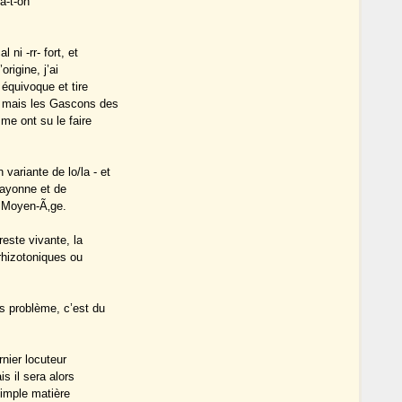
a-t-on
ni -rr- fort, et
rigine, j’ai
 équivoque et tire
 ; mais les Gascons des
mme ont su le faire
ariante de lo/la - et
 Bayonne et de
e Moyen-Ã‚ge.
este vivante, la
 rhizotoniques ou
s problème, c’est du
rnier locuteur
s il sera alors
simple matière