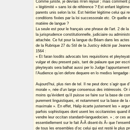
Comme juriste, je devrais m'en réjouir ; mais comment p
« légitimité » sans loi de référence ? Est enfant légitime
parents unis selon la loi. Est héritier légitime celui qui r
conditions fixées par la loi successorale etc. Or quelle es
matière de langue ?
La seule est pour le français une phrase de l'art. 2 de la
la jurisprudence constitutionnelle, judiciaire ou administra
attachée. Ce fut pour la langue du Béarn dans les actes d
de la Rubrique 27 du Stil de la Justicy édicté par Jeanne
1564 :
« Et faran losdits advocats lors requisitions et pleyteya
vulgar et deu present païs, tant de palaure que per esc
pleyteyats sera balhat aussi per lo Judge l’appuntament 
l’Audience qu’en defore dequere en lo medixs lengadge 
Aujourd’hui, plus rien de tel. Il ne peut donc s’agir que d
morale », née d’un large consensus des intéressés. Or il
moins qu’évident qu’il puisse se faire sur la base de co
purement linguistiques, et notamment sur la base de la
maximale ». En effet, Halip écarte justement les » arg
parfois sophistiques dont usent les occitanistes quand i
vendre leur occitan standard=languedocien. » ; or ces 
essentiellement sur le fait Â‹Â disent-ils Â‹ que l’ense
de tous les ensembles d’oc celui qui est resté le plus pr