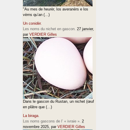
"Au mes de heurèr, los averanèrs e los
vèrns qu’an (…)
Un conidèr.
Les noms du nichet en gascon.
27 janvier
,
par
VERDIER Gilles
Dans le gascon du Rustan, un nichet (œuf
en plâtre que (…)
La biraga.
Los noms gascons de l’ « ivraie ».
2
novembre 2025
, par
VERDIER Gilles