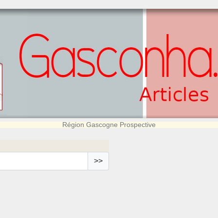
Région Gascogne Prospective
>>