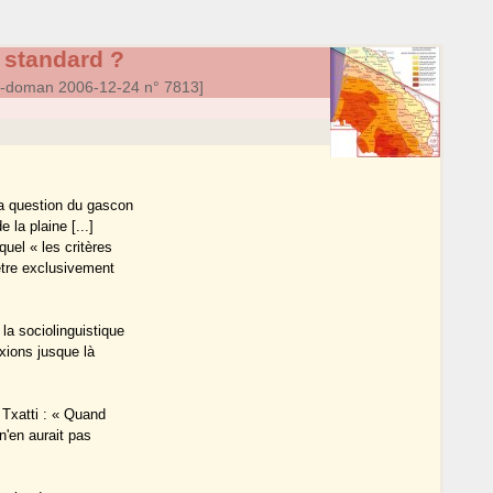
 standard ?
a-doman 2006-12-24 n° 7813]
la question du gascon
 la plaine [...]
quel « les critères
être exclusivement
la sociolinguistique
exions jusque là
 Txatti : « Quand
n'en aurait pas