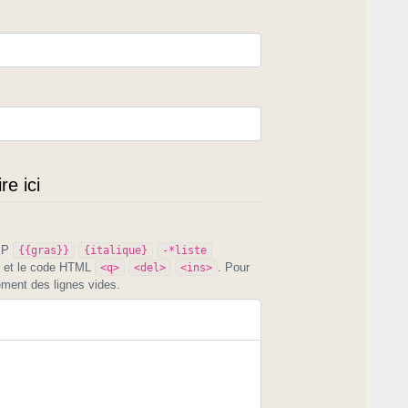
e ici
PIP
{{gras}}
{italique}
-*liste
et le code HTML
. Pour
<q>
<del>
<ins>
ement des lignes vides.