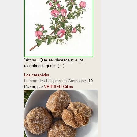
"Atcho ! Que sei pèdescauç e los
ronçabueus que’m (…)
Los crespèths.
Le nom des beignets en Gascogne.
19
février
, par
VERDIER Gilles