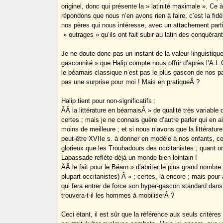
originel, donc qui présente la » latinité maximale ». Ce 
répondons que nous n’en avons rien à faire, c’est la fidé
nos pères qui nous intéresse, avec un attachement parti
» outrages » qu’ils ont fait subir au latin des conquérant
Je ne doute donc pas un instant de la valeur linguistique
gasconnité » que Halip compte nous offrir d’après l’A.L.G
le béarnais classique n’est pas le plus gascon de nos pa
pas une surprise pour moi ! Mais en pratiqueÂ ?
Halip tient pour non-significatifs :
Â­Â la littérature en béarnaisÂ » de qualité très variable d
certes ; mais je ne connais guère d’autre parler qui en ai
moins de meilleure ; et si nous n’avons que la littératur
peut-être XVIIe s. à donner en modèle à nos enfants, ce
glorieux que les Troubadours des occitanistes ; quant
Lapassade reflète déjà un monde bien lointain !
Â­Â le fait pour le Béarn » d’abriter le plus grand nombre
plupart occitanistes) Â » ; certes, là encore ; mais pour 
qui fera entrer de force son hyper-gascon standard dans
trouvera-t-il les hommes à mobiliserÂ ?
Ceci étant, il est sûr que la référence aux seuls critères