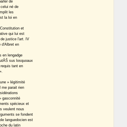
arler de
 celui né de
emplit les
t la loi en
 Constitution et
tive qui lui est
e justice l'art. IV
 d'Albret en
ts en lengadge
riutÂŠ sus losquoaux
requis tant en
».
’une » légitimité
 me parait rien
nsidérations
 » gasconnité
uments spécieux et
ls veulent nous
arguments se fondent
mble languedocien est
oche du latin