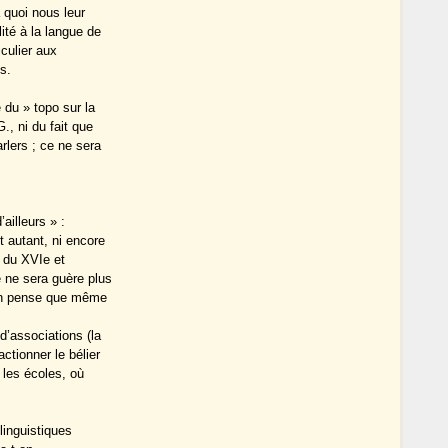
à quoi nous leur
lité à la langue de
culier aux
s.
 du » topo sur la
., ni du fait que
rlers ; ce ne sera
’ailleurs » :
t autant, ni encore
e du XVIe et
 ne sera guère plus
 on pense que même
 d’associations (la
actionner le bélier
 les écoles, où
 linguistiques