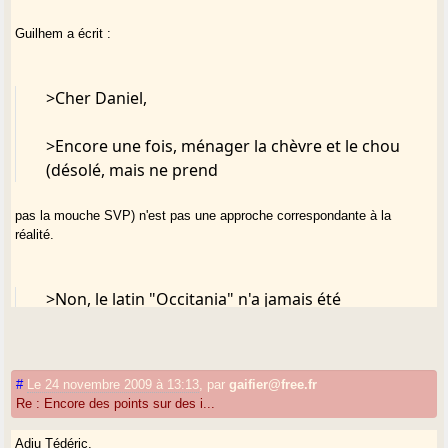
Guilhem a écrit :
>Cher Daniel,
>Encore une fois, ménager la chèvre et le chou
(désolé, mais ne prend
pas la mouche SVP) n'est pas une approche correspondante à la
réalité.
>Non, le latin "Occitania" n'a jamais été
synonyme avec l'expression en
langue vulgaire "la langue d'oc" pour la bonne et simple raison qu'il ne
#
Le 24 novembre 2009 à 13:13
,
par
gaifier@free.fr
se trouve jamais seul au bas Moyen Age contrairement à ce qui s'est
Re : Encore des points sur des i...
passé à partir du début XVIIe siècle où des "savants" l'ont utilisé
comme le synonyme latin de la province de "Languedoc" (voir mon livre
Adiu Tédéric,
co-écrit avec Jean Lafitte)