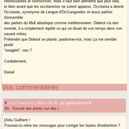
intéressantes et instructives. Mais il faut bien admettre que plus tard,
et bien avant que les occitanistes ne soient apparus, Occitania a donné
Occitanie, synonyme de Langue d'Oc/Languedoc et aussi parfois
d'ensemble
des parlers du Midi atlantique comme méditerranéen. Diderot n'a rien
inventé, il a simplement répété ce qui se disait de son temps dans son
savant milieu.
Prétendre que Diderot se plante, pardonne-moi, mais ça me semble
plutôt
"exagéré", non ?
Cordialement,
Daniel
Vos commentaires
#
Le 22 novembre 2009 à 08:36
,
par
gaifier@free.fr
Re : Encore des points sur des i...
[Adiu Guilhem !
Pourrais-tu relire tes messages pour corriger les fautes d'inattention ?