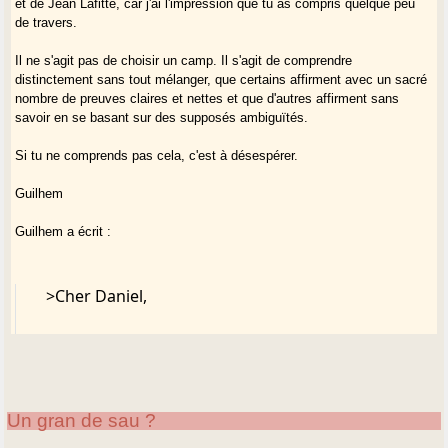
et de Jean Lafitte, car j'ai l'impression que tu as compris quelque peu
>cette période, mais il ne s'agit justement que
de travers.
de gens cultivés qui
Il ne s'agit pas de choisir un camp. Il s'agit de comprendre
distinctement sans tout mélanger, que certains affirment avec un sacré
connaissent les sources du passé et l'étymologie du nom "Languedoc".
nombre de preuves claires et nettes et que d'autres affirment sans
Leurs témoignages sont alors isolés et ne correspondent plus du tout à
savoir en se basant sur des supposés ambiguïtés.
une perception "populaire" et répandue de la situation.
Si tu ne comprends pas cela, c'est à désespérer.
>Enfin, je ne peux être d'accord avec J.-F. Blanc
Guilhem
qui, par pure
Guilhem a écrit :
idéologie, essaie tout le temps de tirer vers une interprétation
tendancieuse pro-occitaniste des témoignages historiques clairs qui
>Cher Daniel,
n'ont aucune ambiguïté dans leurs propos.
>Encore une fois, ménager la chèvre et le chou
>Dans mon cas, il ne s'agit pas du
(désolé, mais ne prend
développement d'une idéologie pro ou
pas la mouche SVP) n'est pas une approche correspondante à la
Un gran de sau ?
anti-occitaniste : si les témoignages historiques répétaient à l'envie
réalité.
que la Gascogne et les Gascons se disaient "occitans" et qu'il faisaient