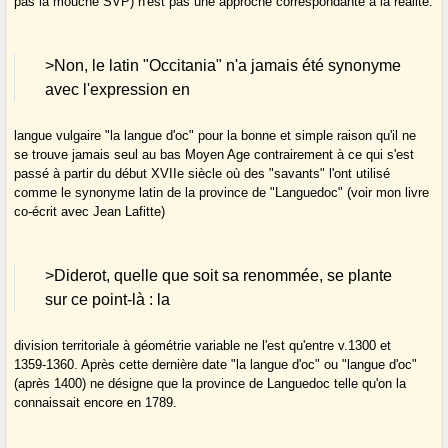
pas la mouche SVP) n'est pas une approche correspondante à la réalité.
>Non, le latin "Occitania" n'a jamais été synonyme
avec l'expression en
langue vulgaire "la langue d'oc" pour la bonne et simple raison qu'il ne
se trouve jamais seul au bas Moyen Age contrairement à ce qui s'est
passé à partir du début XVIIe siècle où des "savants" l'ont utilisé
comme le synonyme latin de la province de "Languedoc" (voir mon livre
co-écrit avec Jean Lafitte)
>Diderot, quelle que soit sa renommée, se plante
sur ce point-là : la
division territoriale à géométrie variable ne l'est qu'entre v.1300 et
1359-1360. Après cette dernière date "la langue d'oc" ou "langue d'oc"
(après 1400) ne désigne que la province de Languedoc telle qu'on la
connaissait encore en 1789.