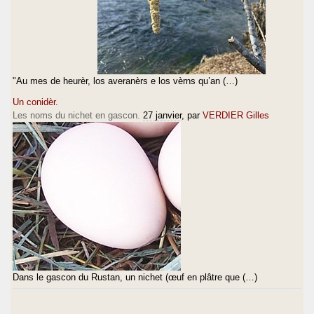
"Au mes de heurèr, los averanèrs e los vèrns qu’an (…)
Un conidèr.
Les noms du nichet en gascon.
27 janvier
, par
VERDIER Gilles
Dans le gascon du Rustan, un nichet (œuf en plâtre que (…)