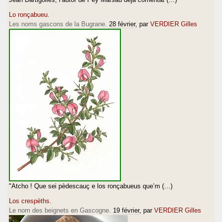
Lo ronçabueu.
Les noms gascons de la Bugrane.
28 février
, par
VERDIER Gilles
"Atcho ! Que sei pèdescauç e los ronçabueus que’m (…)
Los crespèths.
Le nom des beignets en Gascogne.
19 février
, par
VERDIER Gilles