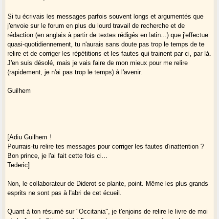
Si tu écrivais les messages parfois souvent longs et argumentés que
j'envoie sur le forum en plus du lourd travail de recherche et de
>Diderot, quelle que soit sa renommée, se
rédaction (en anglais à partir de textes rédigés en latin...) que j'effectue
plante sur ce point-là : la
quasi-quotidiennement, tu n'aurais sans doute pas trop le temps de te
relire et de corriger les répétitions et les fautes qui trainent par ci, par là.
J'en suis désolé, mais je vais faire de mon mieux pour me relire
division territoriale à géométrie variable ne l'est qu'entre v.1300 et
(rapidement, je n'ai pas trop le temps) à l'avenir.
1359-1360. Après cette dernière date "la langue d'oc" ou "langue d'oc"
(après 1400) ne désigne que la province de Languedoc telle qu'on la
Guilhem
connaissait encore en 1789.
>Quant à l'aire linguistique : il est évident et
sans conteste possible
[Adiu Guilhem !
Pourrais-tu relire tes messages pour corriger les fautes d'inattention ?
Bon prince, je l'ai fait cette fois ci...
que l'origine de l'expression et son usage (ultra minoritaire et jamais
Tederic]
attesté par des sources méridionales) est linguistique et "ethnique"
entre vers 1280 et vers 1370. Mais il disparaît après cette dernière
Non, le collaborateur de Diderot se plante, point. Même les plus grands
période au seul profit du sens territorial (celui de la province de
esprits ne sont pas à l'abri de cet écueil.
Languedoc telle que connue en 1789). Certes, quelques intellectuels
pourront encore avancer cette division linguistique et "ethnique" après
Quant à ton résumé sur "Occitania", je t'enjoins de relire le livre de moi