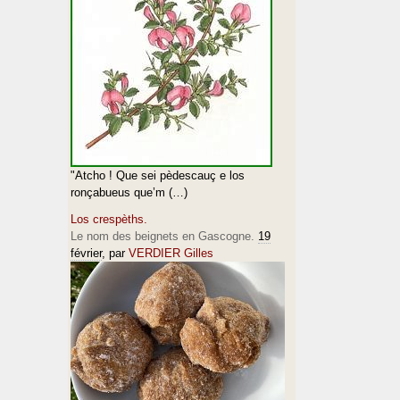
"Atcho ! Que sei pèdescauç e los
ronçabueus que’m (…)
Los crespèths.
Le nom des beignets en Gascogne.
19
février
, par
VERDIER Gilles