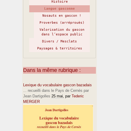
Histoire
Langue gasconne
Nosauts en gascon !
Proverbes (arréprouès)
Valorisation du gascon
dans l’espace public
Divers / Mesclats
Paysages & territoires
Dans la même rubrique :
Lexique du vocabulaire gascon bazadais
... recueilli dans le Pays de Cernès par
Jean Dartigolles
25 mai
, par
Tederic
MERGER