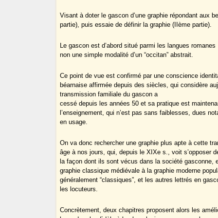
Visant à doter le gascon d’une graphie répondant aux be
partie), puis essaie de définir la graphie (IIème partie).
Le gascon est d’abord situé parmi les langues romanes :
non une simple modalité d’un “occitan” abstrait.
Ce point de vue est confirmé par une conscience identit
béarnaise affirmée depuis des siècles, qui considère au
transmission familiale du gascon a
cessé depuis les années 50 et sa pratique est maintenan
l’enseignement, qui n’est pas sans faiblesses, dues no
en usage.
On va donc rechercher une graphie plus apte à cette tr
âge à nos jours, qui, depuis le XIXe s., voit s’opposer
la façon dont ils sont vécus dans la société gasconne, e
graphie classique médiévale à la graphie moderne popula
généralement “classiques”, et les autres lettrés en gascon
les locuteurs.
Concrètement, deux chapitres proposent alors les améli