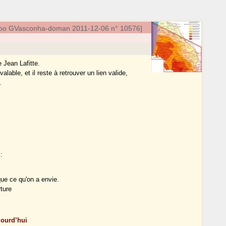
hoo GVasconha-doman 2011-12-06 n° 10576]
 Jean Lafitte.
alable, et il reste à retrouver un lien valide,
.
:
que ce qu'on a envie.
ture
jourd’hui