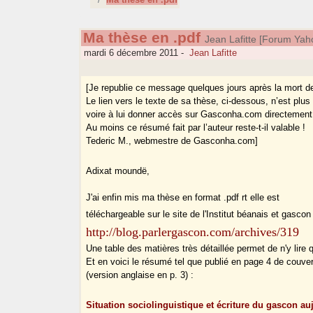
Ma thèse en .pdf
Jean Lafitte [Forum Ya
mardi 6 décembre 2011
-
Jean Lafitte
[Je republie ce message quelques jours après la mort de
Le lien vers le texte de sa thèse, ci-dessous, n’est plus v
voire à lui donner accès sur Gasconha.com directement
Au moins ce résumé fait par l’auteur reste-t-il valable !
Tederic M., webmestre de Gasconha.com]
Adixat moundë,
J'ai enfin mis ma thèse en format .pdf rt elle est
téléchargeable sur le site de l'Institut béanais et gascon 
http://blog.parlergascon.com/archives/319
Une table des matières très détaillée permet de n'y lire 
Et en voici le résumé tel que publié en page 4 de couver
(version anglaise en p. 3) :
Situation sociolinguistique et écriture du gascon au