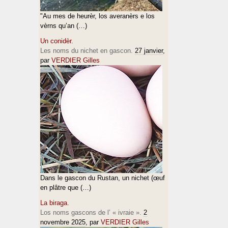
"Au mes de heurèr, los averanèrs e los
vèrns qu’an (…)
Un conidèr.
Les noms du nichet en gascon.
27 janvier
,
par
VERDIER Gilles
Dans le gascon du Rustan, un nichet (œuf
en plâtre que (…)
La biraga.
Los noms gascons de l’ « ivraie ».
2
novembre 2025
, par
VERDIER Gilles