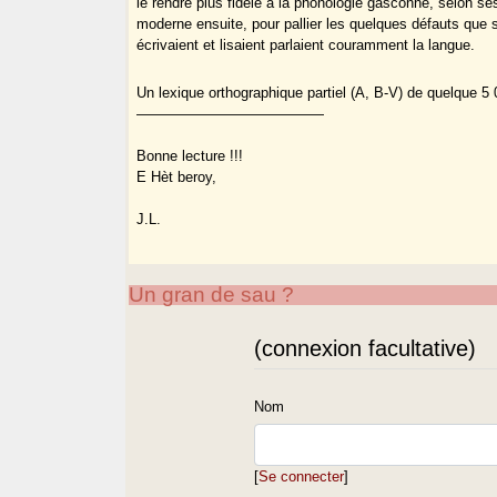
le rendre plus fidèle à la phonologie gasconne, selon ses
moderne ensuite, pour pallier les quelques défauts que 
écrivaient et lisaient parlaient couramment la langue.
Un lexique orthographique partiel (A, B-V) de quelque 5 0
—————————————
Bonne lecture !!!
E Hèt beroy,
J.L.
Un gran de sau ?
(connexion facultative)
Nom
[
Se connecter
]