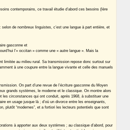
soins contemporains, ce travail étudie d’abord ces besoins (Ière
 selon de nombreux linguistes, c’est une langue à part entière, et
aire gasconne et
jourd’hui l’« occitan » comme une « autre langue ». Mais la
t limitée au milieu rural. Sa transmission repose donc surtout sur
tamment à une coupure entre la langue vivante et celle des manuels
ansmission. On part d’une revue de l’écriture gasconne du Moyen
 deux grands systèmes, le moderne et le classique. On montre alors
t les circonstances qui ont conduit, après 1968, à substituer une
ire en usage jusque là ; d’où un divorce entre les enseignants,
, plutôt “modernes”, et a fortiori les lecteurs potentiels que sont
orations à apporter aux deux systèmes ; au classique d’abord, pour