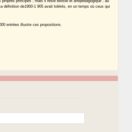
 propres principes ; mais il reste élitiste et antipédagogique ; au
sa définition de1900-1 905 avait tolérés, en un temps où ceux qui
00 entrées illustre ces propositions.