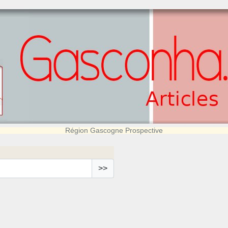
Région Gascogne Prospective
>>