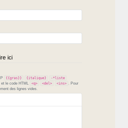
e ici
PIP
{{gras}}
{italique}
-*liste
et le code HTML
. Pour
<q>
<del>
<ins>
ement des lignes vides.