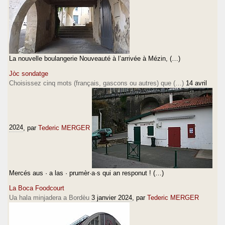
La nouvelle boulangerie Nouveauté à l’arrivée à Mézin, (…)
Jòc sondatge
Choisissez cinq mots (français, gascons ou autres) que (…)
14 avril
2024
, par
Tederic MERGER
Mercés aus · a las · prumèr·a·s qui an responut ! (…)
La Boca Foodcourt
Ua hala minjadera a Bordèu
3 janvier 2024
, par
Tederic MERGER