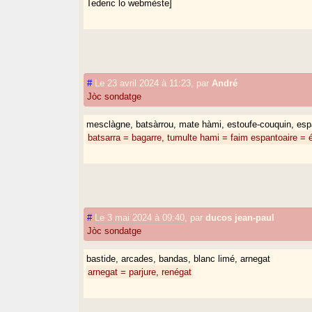
Tederic lo webmèste]
#
Le 23 avril 2024 à 11:23
,
par
André
Jòc sondatge
mesclàgne, batsàrrou, mate hàmi, estoufe-couquin, es
batsarra = bagarre, tumulte
hami = faim
espantoaire = 
#
Le 3 mai 2024 à 09:40
,
par
ducos jean-paul
Jòc sondatge
bastide, arcades, bandas, blanc limé, arnegat
arnegat = parjure, renégat