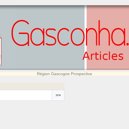
Région Gascogne Prospective
>>