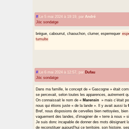
#
Le 5 mai 2024 à 19:19
,
par
André
Jòc sondatge
brègue, cabourrut, chaouchon, clumer, esperrequer
esp
tumulte
#
Le 6 mai 2024 à 12:57
,
par
Dufau
Jòc sondatge
Dans ma famille, le concept de « Gascogne » était com
se percevait, selon toutes les apparences, autrement q
On connaissait le nom de «
Marensin
» mais c’était po
nous qui étions juste « de la lande ». Il y avait aussi la
Bref, nous disposions de cervelles bien nettoyées, bien
vaguement des landes, d’imaginer de « terre à nous » sin
Je suis donc incapable de donner des mots désignant l
de reconstituer aujourd’hui ce territoire, son histoire, se