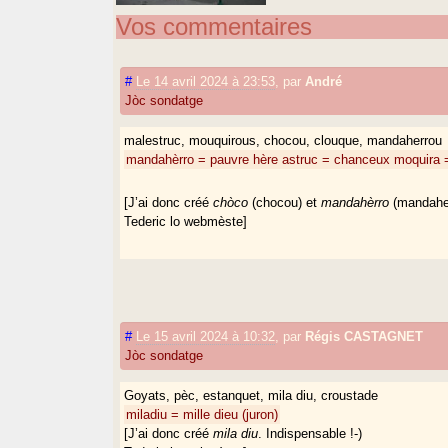
Vos commentaires
#
Le 14 avril 2024 à 23:53
,
par
André
Jòc sondatge
malestruc, mouquirous, chocou, clouque, mandaherrou
mandahèrro = pauvre hère
astruc = chanceux
moquira 
[J’ai donc créé
chòco
(chocou) et
mandahèrro
(mandaherr
Tederic lo webmèste]
#
Le 15 avril 2024 à 10:32
,
par
Régis CASTAGNET
Jòc sondatge
Goyats, pèc, estanquet, mila diu, croustade
miladiu = mille dieu (juron)
[J’ai donc créé
mila diu
. Indispensable !-)