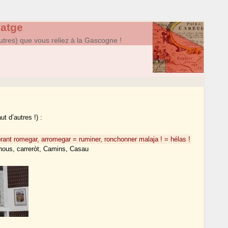
atge
utres) que vous reliez à la Gascogne !
t d’autres !) :
brant
romegar, arromegar = ruminer, ronchonner
malaja ! = hélas !
gnous, carreròt, Camins, Casau