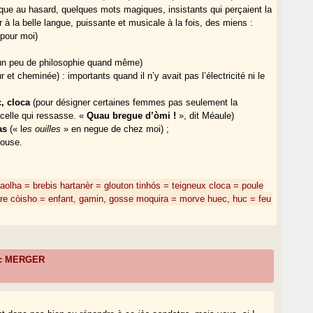
sque au hasard, quelques mots magiques, insistants qui perçaient la
à la belle langue, puissante et musicale à la fois, des miens :
 pour moi)
un peu de philosophie quand même)
ur et cheminée) : importants quand il n’y avait pas l’électricité ni le
c, cloca
(pour désigner certaines femmes pas seulement la
 celle qui ressasse. «
Quau bregue d’òmi !
», dit Méaule)
as
(« l
es ouilles
» en negue de chez moi) ;
house.
aolha = brebis
hartanèr = glouton
tinhós = teigneux
cloca = poule
re
còisho = enfant, gamin, gosse
moquira = morve
huec, huc = feu
ic MERGER