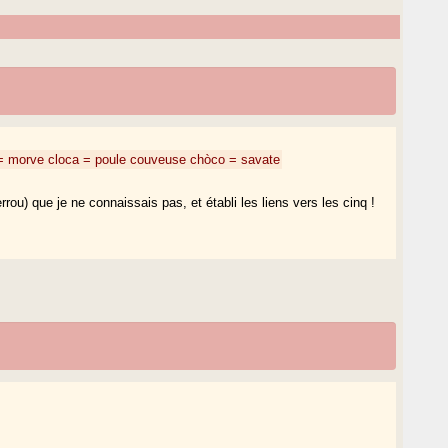
= morve
cloca = poule couveuse
chòco = savate
ou) que je ne connaissais pas, et établi les liens vers les cinq !