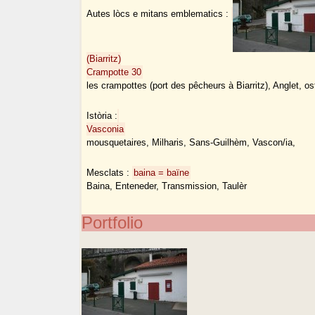
Autes lòcs e mitans emblematics :
(Biarritz)
Crampotte 30
les crampottes (port des pêcheurs à Biarritz), Anglet, 
Istòria :
Vasconia
mousquetaires, Milharis, Sans-Guilhèm, Vascon/ia,
Mesclats :
baina = baïne
Baina, Enteneder, Transmission, Taulèr
Portfolio