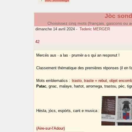
Jòc sond
Choisissez cinq mots (français, gascons ou a
dimanche 14 avril 2024
-
Tederic MERGER
42
Mercés aus · a las · prumèr·a·s qui an responut !
Classement thématique des premières réponses (il en fau
Mots emblematics :
trasto, traste = rebut, objet encom
Patac
, gnac, malaye, hartot, arromega, trastou, pèc, ti
Hèsta, jòcs, espòrts, cant e musica :
(Aire-sur-l’Adour)