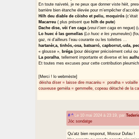
En toute naïveté, je ne peux que donner viste hèit, pre
barrière bien étanche élevée pour m’empêcher d’accéder 
Hilh deu diable de còisho et peliu, moquirós
(c’était
Macarreu
( plus présent que
hilh de pute
)
Dache dise, vèi t’en caga
(
veui-t’oen caga
en negue) (
Lo huec é las gemellas
(
Lo huoc e les yeumeules
) (fo
gaz, ni d’ailleurs l’eau courante ou les toilettes …
hartanèr,a, tinhós,-osa, batsarró, capborrut,-uda, pe
« glousse »,
bréga
(pour désigner précisément celui ou
La poralha
, tellement importante et diverse et les
aulh
Et toutes mes excuses pour cette contribution pleurnic
[Merci ! lo webmèste]
dèisha díser = laisse dire
macarèu =
poralha = volaille
couveuse
gemèla = gemmelle, copeau détaché de la ca
#
^
Le 10 mai 2024 à 23:19
,
par
Teder
Jòc sondatge
Qu’atz bien responut, Mossur Dufau !