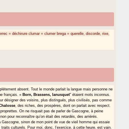
errec = déchirure
clumar = clumer
brega = querelle, discorde, rixe,
plétement absent. Tout le monde parlait la langue mais personne ne
ue français. «
Born, Brassens, lanusquet
" étaient mots inconnus.
ur désigner des voisins, plus distingués, plus civilisés, pas comme
Chalosse
, des riches, des prospères, dont on parlait avec respect.
 proprettes. On ne risquait pas de parler de Gascogne, à peine
on pour reconnaître qu’on était des retardés, des arriérés.
a Gascogne, sinon de mon point de vue de vieil homme qui essaie
s traits culturels. Pour moi, donc, l’exercice, à cette heure, est vain.