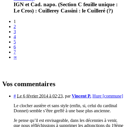
IGN et Cad. napo. (Section C feuille unique :
Le Cros) : Cuillerey Cassini : le Cuilleré (?)
1
2
3
4
5
6
7
∞
Vos commentaires
#
Le 6 février 2014 à 02:23
,
par
Vincent P.
Hure [commune]
Le clocher austère et sans style (enfin, si, celui du cardinal
Donnet) semble s’être greffé à une base plus ancienne.
Je pense qu’il est envisageable, dans les décennies à venir,
que nous réfléchissions à supprimer les adjonctions du 19ème