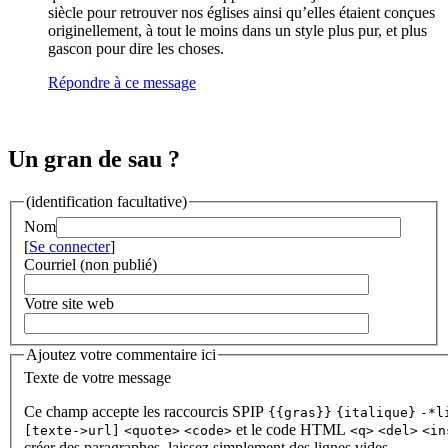
siècle pour retrouver nos églises ainsi qu’elles étaient conçues
originellement, à tout le moins dans un style plus pur, et plus
gascon pour dire les choses.
Répondre à ce message
Un gran de sau ?
(identification facultative)
Nom
[
Se connecter
]
Courriel (non publié)
Votre site web
Ajoutez votre commentaire ici
Texte de votre message
Ce champ accepte les raccourcis SPIP
{{gras}}
{italique}
-*l
et le code HTML
[texte->url]
<quote>
<code>
<q>
<del>
<in
créer des paragraphes, laissez simplement des lignes vides.