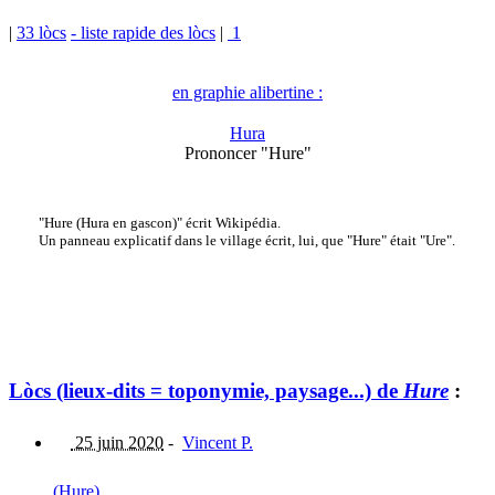
|
33 lòcs
- liste rapide des lòcs
|
1
en graphie alibertine :
Hura
Prononcer "Hure"
"Hure (Hura en gascon)" écrit Wikipédia.
Un panneau explicatif dans le village écrit, lui, que "Hure" était "Ure".
Lòcs (lieux-dits = toponymie, paysage...) de
Hure
:
25 juin 2020
-
Vincent P.
(Hure)