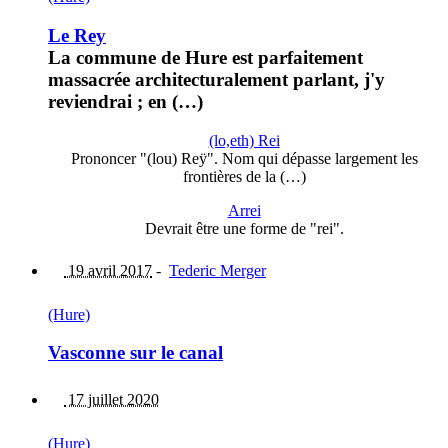
Le Rey
La commune de Hure est parfaitement
massacrée architecturalement parlant, j'y
reviendrai ; en (…)
(lo,eth) Rei
Prononcer "(lou) Reÿ". Nom qui dépasse largement les
frontières de la (…)
Arrei
Devrait être une forme de "rei".
19 avril 2017
-
Tederic Merger
(Hure)
Vasconne sur le canal
17 juillet 2020
(Hure)