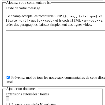
Ajoutez votre commentaire ici
Texte de votre message
Ce champ accepte les raccourcis SPIP
{{gras}}
{italique}
-*l
et le code HTML
[texte->url]
<quote>
<code>
<q>
<del>
<in
créer des paragraphes, laissez simplement des lignes vides.
Prévenez-moi de tous les nouveaux commentaires de cette discu
email
Ajouter un document
Extensions autorisées : toutes
Je veux recevoir la Newsletter