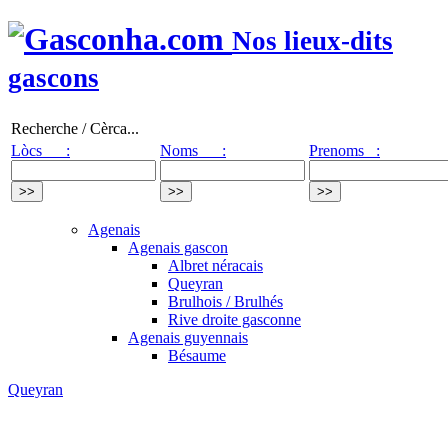
Nos lieux-dits
gascons
Recherche / Cèrca...
Lòcs :
Noms :
Prenoms :
Agenais
Agenais gascon
Albret néracais
Queyran
Brulhois / Brulhés
Rive droite gasconne
Agenais guyennais
Bésaume
Queyran