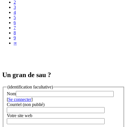
2
3
4
5
6
7
8
9
∞
Un gran de sau ?
(identification facultative)
Nom
[
Se connecter
]
Courriel (non publié)
Votre site web