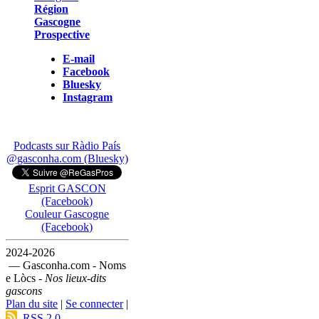
Région
Gascogne
Prospective
E-mail
Facebook
Bluesky
Instagram
Podcasts sur Ràdio País
@gasconha.com (Bluesky)
Esprit GASCON
(Facebook)
Couleur Gascogne
(Facebook)
2024-2026
— Gasconha.com - Noms
e Lòcs -
Nos lieux-dits
gascons
Plan du site
|
Se connecter
|
RSS 2.0