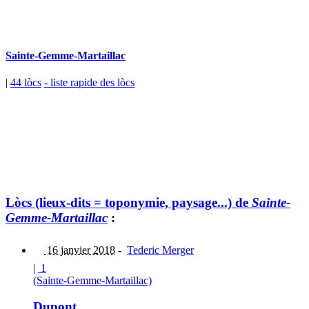
Sainte-Gemme-Martaillac
|
44 lòcs
- liste rapide des lòcs
Lòcs (lieux-dits = toponymie, paysage...) de
Sainte-
Gemme-Martaillac
:
16 janvier 2018
-
Tederic Merger
|
1
(Sainte-Gemme-Martaillac)
Dupont