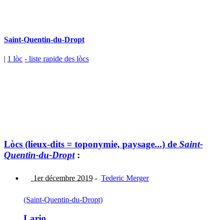
Saint-Quentin-du-Dropt
|
1 lòc
- liste rapide des lòcs
Lòcs (lieux-dits = toponymie, paysage...) de
Saint-
Quentin-du-Dropt
:
1er décembre 2019
-
Tederic Merger
(Saint-Quentin-du-Dropt)
Lario