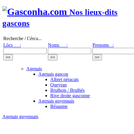
Nos lieux-dits
gascons
Recherche / Cèrca...
Lòcs :
Noms :
Prenoms :
Agenais
Agenais gascon
Albret néracais
Queyran
Brulhois / Brulhés
Rive droite gasconne
Agenais guyennais
Bésaume
Agenais guyennais