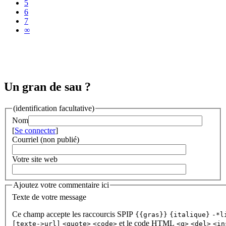
5
6
7
∞
Un gran de sau ?
(identification facultative)
Nom
[
Se connecter
]
Courriel (non publié)
Votre site web
Ajoutez votre commentaire ici
Texte de votre message
Ce champ accepte les raccourcis SPIP
{{gras}}
{italique}
-*l
et le code HTML
[texte->url]
<quote>
<code>
<q>
<del>
<in