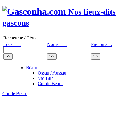
Nos lieux-dits
gascons
Recherche / Cèrca...
Lòcs :
Noms :
Prenoms :
Béarn
Ossau / Aussau
Vic-Bilh
Còr de Bearn
Còr de Bearn