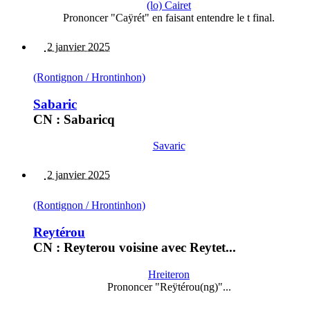
(lo) Cairet
Prononcer "Caÿrét" en faisant entendre le t final.
2 janvier 2025
(Rontignon / Hrontinhon)
Sabaric
CN : Sabaricq
Savaric
2 janvier 2025
(Rontignon / Hrontinhon)
Reytérou
CN : Reyterou voisine avec Reytet...
Hreiteron
Prononcer "Reÿtérou(ng)"...