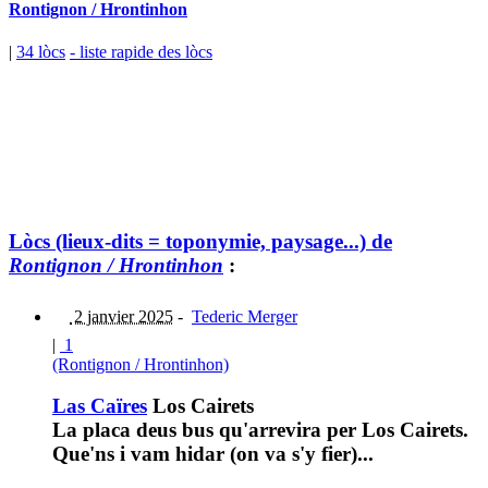
Rontignon / Hrontinhon
|
34 lòcs
- liste rapide des lòcs
Lòcs (lieux-dits = toponymie, paysage...) de
Rontignon / Hrontinhon
:
2 janvier 2025
-
Tederic Merger
|
1
(Rontignon / Hrontinhon)
Las Caïres
Los Cairets
La placa deus bus qu'arrevira per Los Cairets.
Que'ns i vam hidar (on va s'y fier)...