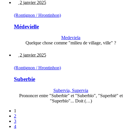
2 janvier 2025
(Rontignon / Hrontinhon)
Médevielle
Medeviela
Quelque chose comme "milieu de village, ville" ?
2 janvier 2025
(Rontignon / Hrontinhon)
Suberbie
Subervia, Supervia
Prononcer entre "Suberbïe" et "Suberbïo", "Superbië" et
"Superbïo"... Doit (…)
1
2
3
4