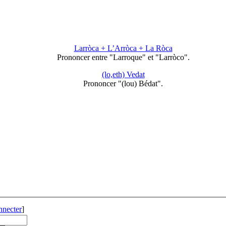
Larròca + L’Arròca + La Ròca
Prononcer entre "Larroque" et "Larròco".
(lo,eth) Vedat
Prononcer "(lou) Bédat".
nnecter
]