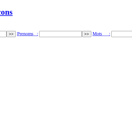
cons
Prenoms :
Mots :