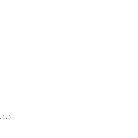
.. (…)