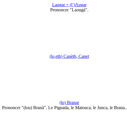
Laugar + (l’)Augar
Prononcer "Laougà".
(lo,eth) Canèth, Canet
(lo) Branar
Prononcer "(lou) Branà". Le Pignada, le Matouca, le Junca, le Brana.