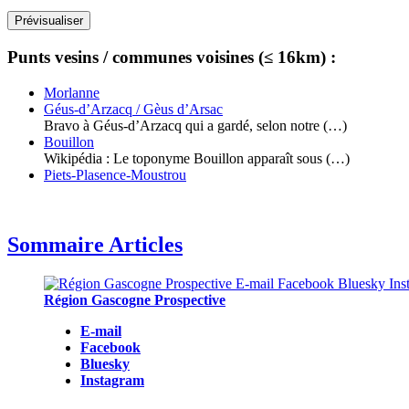
Punts vesins / communes voisines (≤ 16km) :
Morlanne
Géus-d’Arzacq / Gèus d’Arsac
Bravo à Géus-d’Arzacq qui a gardé, selon notre (…)
Bouillon
Wikipédia : Le toponyme Bouillon apparaît sous (…)
Piets-Plasence-Moustrou
Sommaire Articles
Région Gascogne Prospective
E-mail
Facebook
Bluesky
Instagram