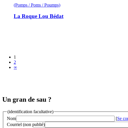
(Pomps / Poms / Poumps)
La Roque Lou Bédat
1
2
∞
Un gran de sau ?
(identification facultative)
Nom
[
Se co
Courriel (non publié)