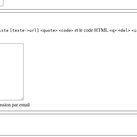
et le code HTML
iste
[texte->url]
<quote>
<code>
<q>
<del>
<i
ssion par email