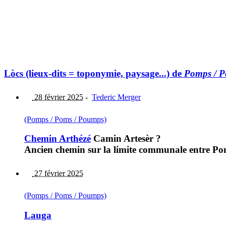
Lòcs (lieux-dits = toponymie, paysage...) de
Pomps / P
28 février 2025
-
Tederic Merger
(Pomps / Poms / Poumps)
Chemin Arthézé
Camin Artesèr ?
Ancien chemin sur la limite communale entre P
27 février 2025
(Pomps / Poms / Poumps)
Lauga