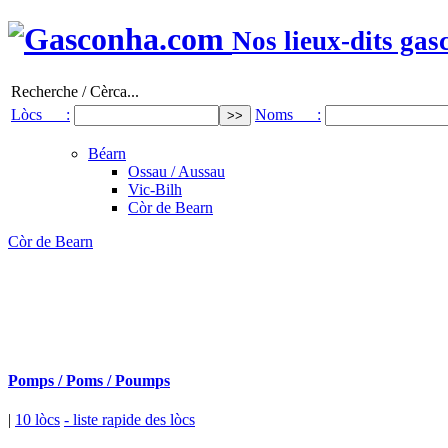
Nos lieux-dits gas
Recherche / Cèrca...
Lòcs :
Noms :
Béarn
Ossau / Aussau
Vic-Bilh
Còr de Bearn
Còr de Bearn
Pomps / Poms / Poumps
|
10 lòcs
- liste rapide des lòcs