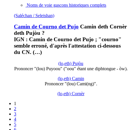
Noms de voie gascons historiques complets
(Saléchan / Seleishan)
Camin de Courno det Pujo
Camin deth Cornèr
deth Pujòu ?
IGN : Camin de Courno det Pujo ; "courno"
semble erroné, d'après l'attestation ci-dessous
du CN. (…)
(lo,eth) Pujòu
Prononcer "(lou) Puyoou" ("oou" étant une diphtongue - òw).
(lo,eth) Camin
Prononcer "(lou) Cami(ng)".
(lo,eth) Cornèr
1
2
3
4
5
6