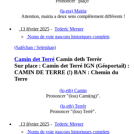
Prononcer "plaço"
(la,era) Mairia
Attention, mairia a deux sens complètement différents !
13 février 2025
-
Tederic Merger
Noms de voie gascons historiques complets
(Saléchan / Seleishan)
Camin det Terré
Camin deth Terrèr
Sur place : Camin det Terré IGN (Géoportail) :
CAMIN DE TERRE (!) BAN : Chemin du
Terre
(lo,eth) Camin
Prononcer "(lou) Cami(ng)".
(lo,eth) Terrèr
Prononcer "(lou) Terrè".
13 février 2025
-
Tederic Merger
Noms de voie gascons historiques complets