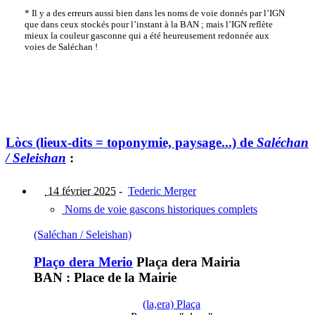
* Il y a des erreurs aussi bien dans les noms de voie donnés par l’IGN
que dans ceux stockés pour l’instant à la BAN ; mais l’IGN reflète
mieux la couleur gasconne qui a été heureusement redonnée aux
voies de Saléchan !
Lòcs (lieux-dits = toponymie, paysage...) de
Saléchan
/ Seleishan
:
14 février 2025
-
Tederic Merger
Noms de voie gascons historiques complets
(Saléchan / Seleishan)
Plaço dera Merio
Plaça dera Mairia
BAN : Place de la Mairie
(la,era) Plaça