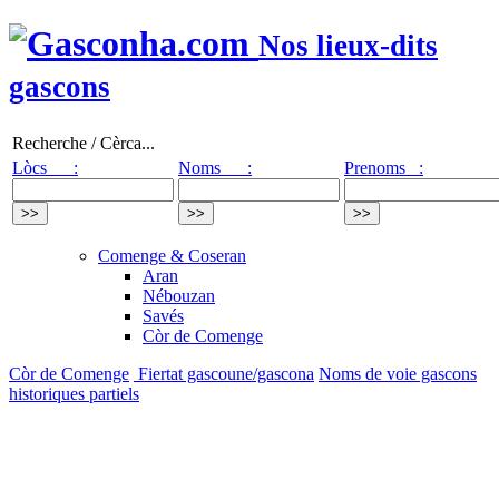
Nos lieux-dits
gascons
Recherche / Cèrca...
Lòcs :
Noms :
Prenoms :
Comenge & Coseran
Aran
Nébouzan
Savés
Còr de Comenge
Còr de Comenge
Fiertat gascoune/gascona
Noms de voie gascons
historiques partiels