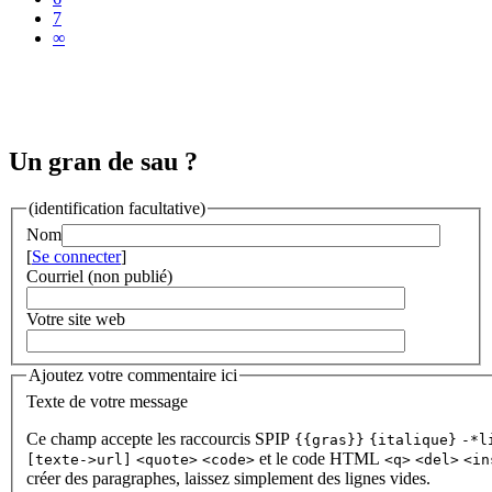
7
∞
Un gran de sau ?
(identification facultative)
Nom
[
Se connecter
]
Courriel (non publié)
Votre site web
Ajoutez votre commentaire ici
Texte de votre message
Ce champ accepte les raccourcis SPIP
{{gras}}
{italique}
-*l
et le code HTML
[texte->url]
<quote>
<code>
<q>
<del>
<in
créer des paragraphes, laissez simplement des lignes vides.