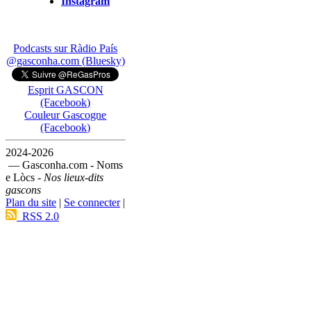
Instagram
Podcasts sur Ràdio País
@gasconha.com (Bluesky)
Esprit GASCON
(Facebook)
Couleur Gascogne
(Facebook)
2024-2026
— Gasconha.com - Noms
e Lòcs -
Nos lieux-dits
gascons
Plan du site
|
Se connecter
|
RSS 2.0