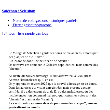
Saléchan / Seleishan
Noms de voie gascons historiques partiels
Fiertat gascoune/gascona
|
34 lòcs
- liste rapide des lòcs
Le Village de Saléchan a gardé ses noms de rue anciens, arborés par
des plaques de rue. Bravo !
L’IGN donne donc une belle série de
camins
!
On retrouve ces noms sur le Cadastre napoléonien, mais comme des
"chemin".
A l’heure du nouvel adressage, il faut aller voir à la BAN (Base
Adresse Nationale) ce qu’il en est.
On y apprend en février 2025 que le nouvel adressage est en cours.
Dans les adresses qui y sont enregistrées, mais presque aucune
certifiée, il y a des erreurs de ci de là, ou des maladresses, ou des
incohérences : on comprend mal pourquoi certaines voies sont des
"chemin" et d’autres des "camin").
La certification en cours devrait permettre de corriger*, tout en
généralisant les
camins
...