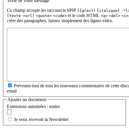
Texte de votre message
Ce champ accepte les raccourcis SPIP
{{gras}}
{italique}
-*l
et le code HTML
[texte->url]
<quote>
<code>
<q>
<del>
<in
créer des paragraphes, laissez simplement des lignes vides.
Prévenez-moi de tous les nouveaux commentaires de cette discu
email
Ajouter un document
Extensions autorisées : toutes
Je veux recevoir la Newsletter