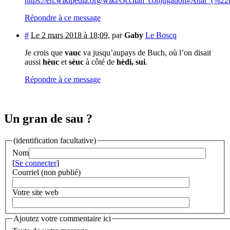
https://en.wikipedia.org/wiki/Occitan_conjugation#Anar_(%2
Répondre à ce message
#
Le 2 mars 2018 à 18:09
,
par
Gaby
Le Boscq
Je crois que
vauc
va jusqu’aupays de Buch, où l’on disait
aussi
hèuc
et
sèuc
à côté de
hèdi, sui
.
Répondre à ce message
Un gran de sau ?
(identification facultative)
Nom
[
Se connecter
]
Courriel (non publié)
Votre site web
Ajoutez votre commentaire ici