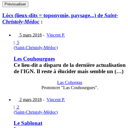
Lòcs (lieux-dits = toponymie, paysage...) de
Saint-
Christoly-Médoc
:
5 mars 2018
-
Vincent P.
|
5
(Saint-Christoly-Médoc)
Les Couhourgues
Ce lieu-dit a disparu de la dernière actualisation
de l'IGN. Il reste à élucider mais semble un (…)
Las Cohorgas
Prononcer "Las Couhourgues".
2 mars 2018
-
Vincent P.
|
2
(Saint-Christoly-Médoc)
Le Sablonat