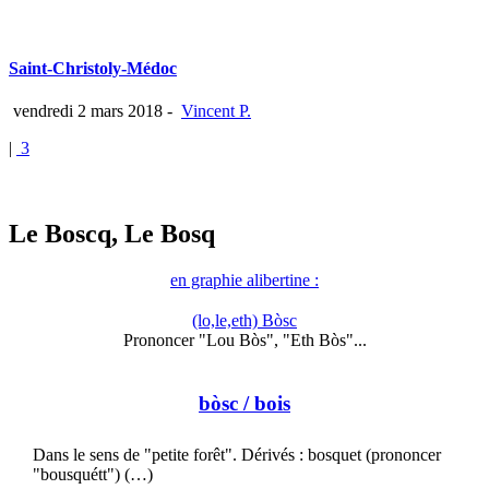
Saint-Christoly-Médoc
vendredi 2 mars 2018
-
Vincent P.
|
3
Le Boscq, Le Bosq
en graphie alibertine :
(lo,le,eth) Bòsc
Prononcer "Lou Bòs", "Eth Bòs"...
bòsc
/ bois
Dans le sens de "petite forêt". Dérivés : bosquet (prononcer
"bousquétt") (…)