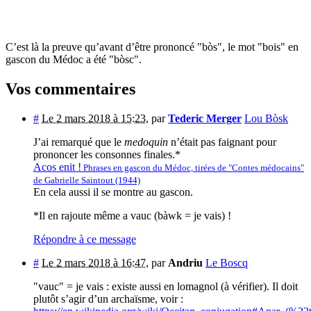
C’est là la preuve qu’avant d’être prononcé "bòs", le mot "bois" en
gascon du Médoc a été "bòsc".
Vos commentaires
#
Le 2 mars 2018 à 15:23
,
par
Tederic Merger
Lou Bòsk
J’ai remarqué que le
medoquin
n’était pas faignant pour
prononcer les consonnes finales.*
Acos enit !
Phrases en gascon du Médoc, tirées de "Contes médocains"
de Gabrielle Saintout (1944)
En cela aussi il se montre au gascon.
*Il en rajoute même a vauc (bàwk = je vais) !
Répondre à ce message
#
Le 2 mars 2018 à 16:47
,
par
Andriu
Le Boscq
"vauc" = je vais : existe aussi en lomagnol (à vérifier). Il doit
plutôt s’agir d’un archaïsme, voir :