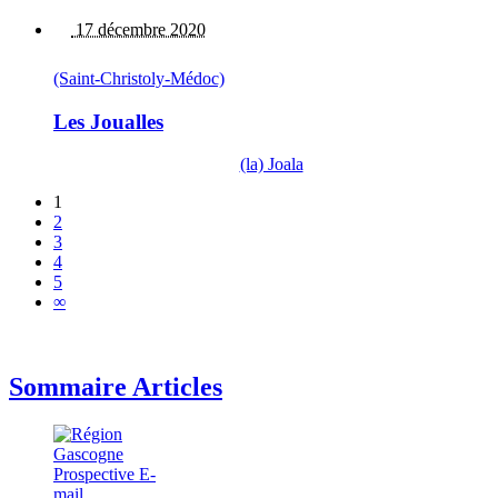
17 décembre 2020
(Saint-Christoly-Médoc)
Les Joualles
(la) Joala
1
2
3
4
5
∞
Sommaire Articles