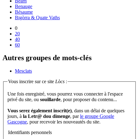
Béarn
Benauge
Bésaume
Bigòrra & Quate Vaths
0
20
40
60
Autres groupes de mots-clés
Mesclats
Vous inscrire sur ce site
Lòcs
:
Une fois enregistré, vous pourrez vous connecter à l'espace
privé du site, ou
souillarde
, pour proposer du contenu...
Vous serez également inscrit(e)
, dans un délai de quelques
jours, à
la Letr@ dou dimenge
, par
le groupe Google
Gascogne
, pour recevoir les nouveautés du site.
Identifiants personnels