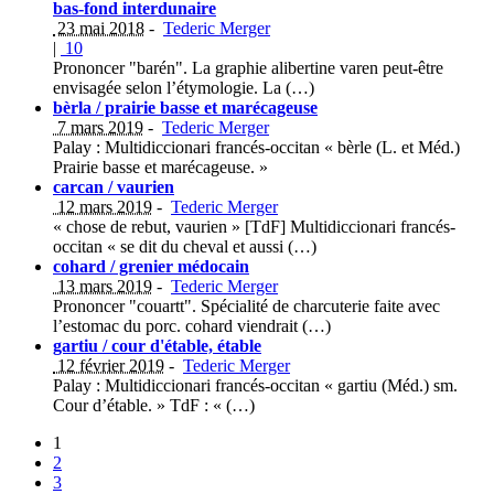
bas-fond interdunaire
23 mai 2018
-
Tederic Merger
|
10
Prononcer "barén". La graphie alibertine varen peut-être
envisagée selon l’étymologie. La (…)
bèrla / prairie basse et marécageuse
7 mars 2019
-
Tederic Merger
Palay : Multidiccionari francés-occitan « bèrle (L. et Méd.)
Prairie basse et marécageuse. »
carcan / vaurien
12 mars 2019
-
Tederic Merger
« chose de rebut, vaurien » [TdF] Multidiccionari francés-
occitan « se dit du cheval et aussi (…)
cohard / grenier médocain
13 mars 2019
-
Tederic Merger
Prononcer "couartt". Spécialité de charcuterie faite avec
l’estomac du porc. cohard viendrait (…)
gartiu / cour d'étable, étable
12 février 2019
-
Tederic Merger
Palay : Multidiccionari francés-occitan « gartiu (Méd.) sm.
Cour d’étable. » TdF : « (…)
1
2
3