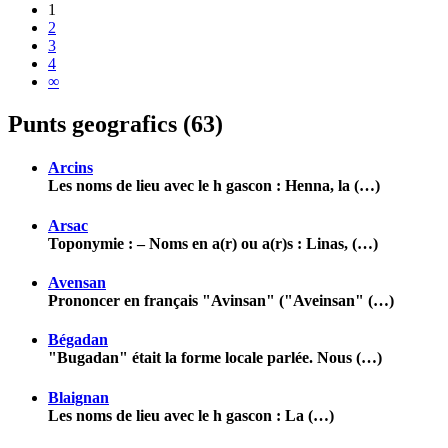
1
2
3
4
∞
Punts geografics (63)
Arcins
Les noms de lieu avec le h gascon : Henna, la (…)
Arsac
Toponymie : – Noms en a(r) ou a(r)s : Linas, (…)
Avensan
Prononcer en français "Avinsan" ("Aveinsan" (…)
Bégadan
"Bugadan" était la forme locale parlée. Nous (…)
Blaignan
Les noms de lieu avec le h gascon : La (…)