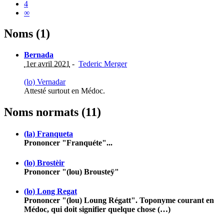
4
∞
Noms (1)
Bernada
1er avril 2021
-
Tederic Merger
(lo) Vernadar
Attesté surtout en Médoc.
Noms normats (11)
(la) Franqueta
Prononcer "Franquéte"...
(lo) Brostèir
Prononcer "(lou) Brousteÿ"
(lo) Long Regat
Prononcer "(lou) Loung Régatt". Toponyme courant en
Médoc, qui doit signifier quelque chose (…)