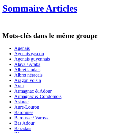
Sommaire Articles
Mots-clés dans le même groupe
Agenais
Agenais gascon
Agenais guyennais
Alava / Araba
Albret landais
Albret néracais
Aragon voisin
Aran
Armagnac & Adour
Armagnac & Condomois
Astarac
Aure-Louron
Baronnies
Barousse / Varossa
Bas Adour
Bazadais