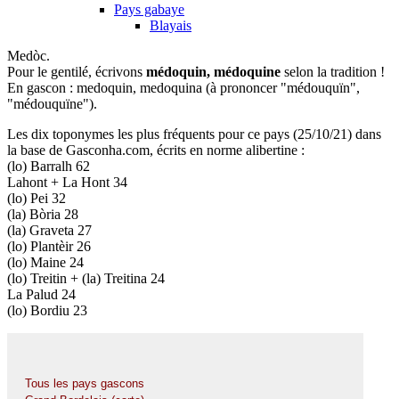
Pays gabaye
Blayais
Medòc.
Pour le gentilé, écrivons
médoquin, médoquine
selon la tradition !
En gascon : medoquin, medoquina (à prononcer "médouquïn",
"médouquïne").
Les dix toponymes les plus fréquents pour ce pays (25/10/21) dans
la base de Gasconha.com, écrits en norme alibertine :
(lo) Barralh 62
Lahont + La Hont 34
(lo) Pei 32
(la) Bòria 28
(la) Graveta 27
(lo) Plantèir 26
(lo) Maine 24
(lo) Treitin + (la) Treitina 24
La Palud 24
(lo) Bordiu 23