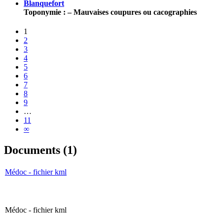
Blanquefort
Toponymie : – Mauvaises coupures ou cacographies
1
2
3
4
5
6
7
8
9
…
11
∞
Documents (1)
Médoc - fichier kml
Médoc - fichier kml