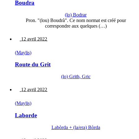
Boudra
(lo) Bodrar
Pron. "(lou) Boudrà". Ce nom normat est créé pour
correspondre aux quelques (…)
12 avril 2022
(Maylis)
Route du Grit
(lo) Grith, Gric
12 avril 2022
(Maylis)
Laborde
Labòrda + (la/era) Bòrda