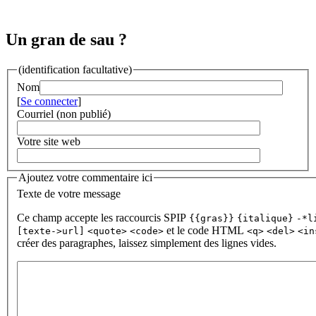
Un gran de sau ?
(identification facultative)
Nom
[
Se connecter
]
Courriel (non publié)
Votre site web
Ajoutez votre commentaire ici
Texte de votre message
Ce champ accepte les raccourcis SPIP
{{gras}}
{italique}
-*l
et le code HTML
[texte->url]
<quote>
<code>
<q>
<del>
<in
créer des paragraphes, laissez simplement des lignes vides.