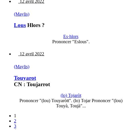
12 avril 2022
(Maylis)
Lous
Hlors ?
Es·hlors
Prononcer "Eslous".
12 avril 2022
(Maylis)
Touyarot
CN : Toujarrot
(lo) Tojaròt
Prononcer "(lou) Touyaròtt". (lo) Tojar Prononcer "(lou)
Touyà, Toujà"...
1
2
3