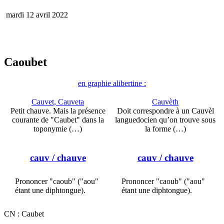
mardi 12 avril 2022
Caoubet
en graphie alibertine :
Cauvet, Cauveta
Cauvèth
Petit chauve. Mais la présence
Doit correspondre à un Cauvèl
courante de "Caubet" dans la
languedocien qu’on trouve sous
toponymie (…)
la forme (…)
cauv
/ chauve
cauv
/ chauve
Prononcer "caoub" ("aou"
Prononcer "caoub" ("aou"
étant une diphtongue).
étant une diphtongue).
CN : Caubet