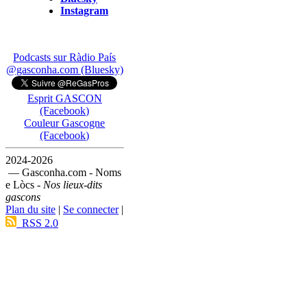
Instagram
Podcasts sur Ràdio País
@gasconha.com (Bluesky)
Esprit GASCON
(Facebook)
Couleur Gascogne
(Facebook)
2024-2026
— Gasconha.com - Noms
e Lòcs -
Nos lieux-dits
gascons
Plan du site
|
Se connecter
|
RSS 2.0