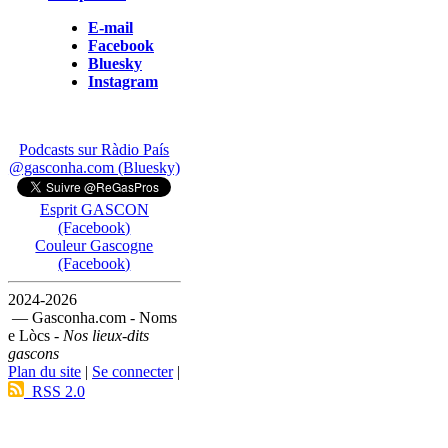
E-mail
Facebook
Bluesky
Instagram
Podcasts sur Ràdio País
@gasconha.com (Bluesky)
Esprit GASCON
(Facebook)
Couleur Gascogne
(Facebook)
2024-2026
— Gasconha.com - Noms
e Lòcs -
Nos lieux-dits
gascons
Plan du site
|
Se connecter
|
RSS 2.0