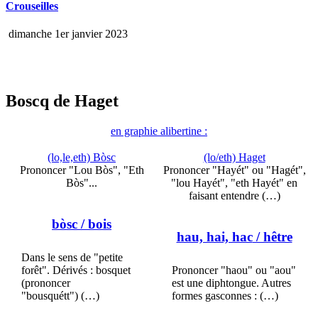
Crouseilles
dimanche 1er janvier 2023
Boscq de Haget
en graphie alibertine :
(lo,le,eth) Bòsc
(lo/eth) Haget
Prononcer "Lou Bòs", "Eth
Prononcer "Hayét" ou "Hagét",
Bòs"...
"lou Hayét", "eth Hayét" en
faisant entendre (…)
bòsc
/ bois
hau, hai, hac
/ hêtre
Dans le sens de "petite
forêt". Dérivés : bosquet
Prononcer "haou" ou "aou"
(prononcer
est une diphtongue. Autres
"bousquétt") (…)
formes gasconnes : (…)