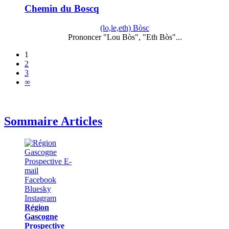
Chemin du Boscq
(lo,le,eth) Bòsc
Prononcer "Lou Bòs", "Eth Bòs"...
1
2
3
∞
Sommaire Articles
Région
Gascogne
Prospective