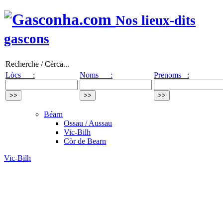
Nos lieux-dits
gascons
Recherche / Cèrca...
Lòcs :
Noms :
Prenoms :
Béarn
Ossau / Aussau
Vic-Bilh
Còr de Bearn
Vic-Bilh