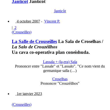
Janticot
Janticòt
Janticòt
4 octobre 2007
-
Vincent P.
|
2
(Crouseilles)
La Salle de Crouseilles
La Sala de Croselhas
/
La Salo de Crouzéilhos
Ua cava co-operativa plan coneishuda.
Lassala + (la,era) Sala
Prononcer entre "Lassale" et "Lassalo". "Ce nom vient du
germanique salla (…)
Croselhas
Prononcer "Crouzéilhos"
1er janvier 2023
(Crouseilles)