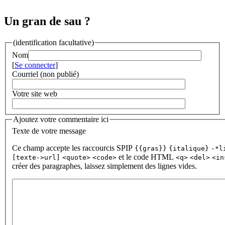
Un gran de sau ?
(identification facultative)
Nom
[
Se connecter
]
Courriel (non publié)
Votre site web
Ajoutez votre commentaire ici
Texte de votre message
Ce champ accepte les raccourcis SPIP
{{gras}}
{italique}
-*l
et le code HTML
[texte->url]
<quote>
<code>
<q>
<del>
<in
créer des paragraphes, laissez simplement des lignes vides.