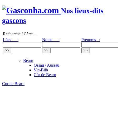
Nos lieux-dits
gascons
Recherche / Cèrca...
Lòcs :
Noms :
Prenoms :
Béarn
Ossau / Aussau
Vic-Bilh
Còr de Bearn
Còr de Bearn