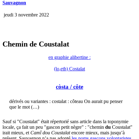
Sauvagnon
jeudi 3 novembre 2022
Chemin de Coustalat
en graphie alibertine :
(lo,eth) Costalat
còsta
/ côte
dérivés ou variantes : costalat : côteau On aurait pu penser
que le mot (…)
Sauf si "Coustalat" était répertorié sans article dans la toponymie
locale, ça fait un peu "gascon petit nègre" : "chemin
du
Coustalat"
irait mieux, et
Camî dou Coustalat
encore mieux, mais jusqu’à
présent, Sauvagnon n’a pas adopté
les noms gascons volontaristes