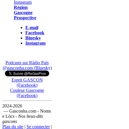
Région
Gascogne
Prospective
E-mail
Facebook
Bluesky
Instagram
Podcasts sur Ràdio País
@gasconha.com (Bluesky)
Esprit GASCON
(Facebook)
Couleur Gascogne
(Facebook)
2024-2026
— Gasconha.com - Noms
e Lòcs -
Nos lieux-dits
gascons
Plan du site
|
Se connecter
|