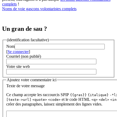
complets
!
Noms de voie gascons volontaristes complets
Un gran de sau ?
(identification facultative)
Nom
[
Se connecter
]
Courriel (non publié)
Votre site web
Ajoutez votre commentaire ici
Texte de votre message
Ce champ accepte les raccourcis SPIP
{{gras}}
{italique}
-*l
et le code HTML
[texte->url]
<quote>
<code>
<q>
<del>
<in
créer des paragraphes, laissez simplement des lignes vides.