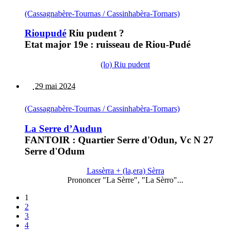
(Cassagnabère-Tournas / Cassinhabèra-Tornars)
Rioupudé
Riu pudent ?
Etat major 19e : ruisseau de Riou-Pudé
(lo) Riu pudent
29 mai 2024
(Cassagnabère-Tournas / Cassinhabèra-Tornars)
La Serre d’Audun
FANTOIR : Quartier Serre d'Odun, Vc N 27
Serre d'Odum
Lassèrra + (la,era) Sèrra
Prononcer "La Sèrre", "La Sèrro"...
1
2
3
4