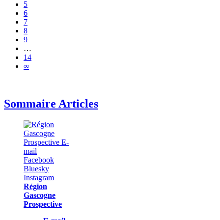
5
6
7
8
9
…
14
∞
Sommaire Articles
Région
Gascogne
Prospective