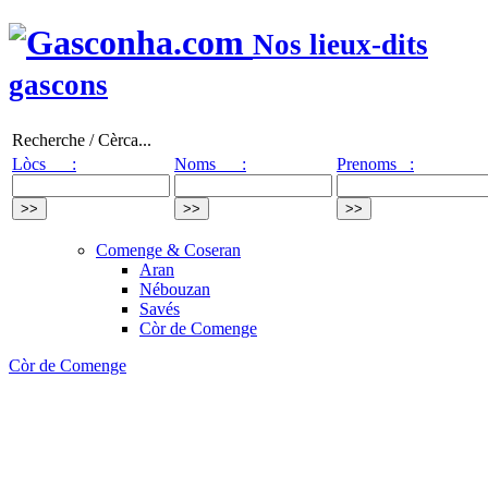
Nos lieux-dits
gascons
Recherche / Cèrca...
Lòcs :
Noms :
Prenoms :
Comenge & Coseran
Aran
Nébouzan
Savés
Còr de Comenge
Còr de Comenge