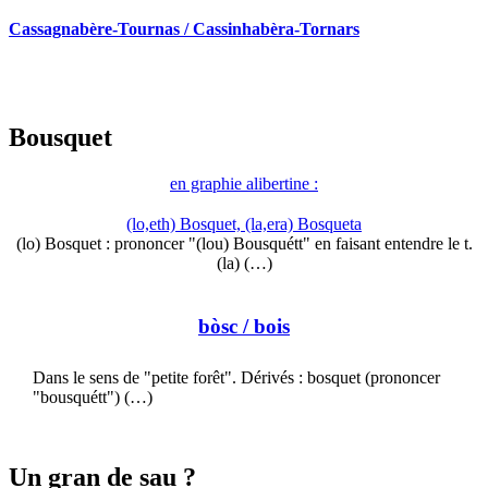
Cassagnabère-Tournas / Cassinhabèra-Tornars
Bousquet
en graphie alibertine :
(lo,eth) Bosquet, (la,era) Bosqueta
(lo) Bosquet : prononcer "(lou) Bousquétt" en faisant entendre le t.
(la) (…)
bòsc
/ bois
Dans le sens de "petite forêt". Dérivés : bosquet (prononcer
"bousquétt") (…)
Un gran de sau ?