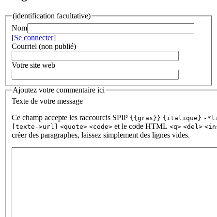
(identification facultative)
Nom
[
Se connecter
]
Courriel (non publié)
Votre site web
Ajoutez votre commentaire ici
Texte de votre message
Ce champ accepte les raccourcis SPIP
{{gras}}
{italique}
-*l
et le code HTML
[texte->url]
<quote>
<code>
<q>
<del>
<in
créer des paragraphes, laissez simplement des lignes vides.