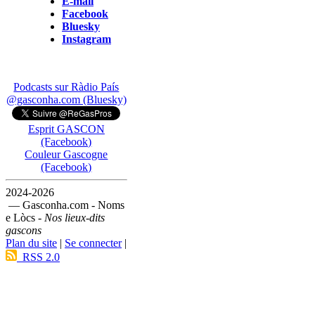
E-mail
Facebook
Bluesky
Instagram
Podcasts sur Ràdio País
@gasconha.com (Bluesky)
Esprit GASCON
(Facebook)
Couleur Gascogne
(Facebook)
2024-2026
— Gasconha.com - Noms
e Lòcs -
Nos lieux-dits
gascons
Plan du site
|
Se connecter
|
RSS 2.0