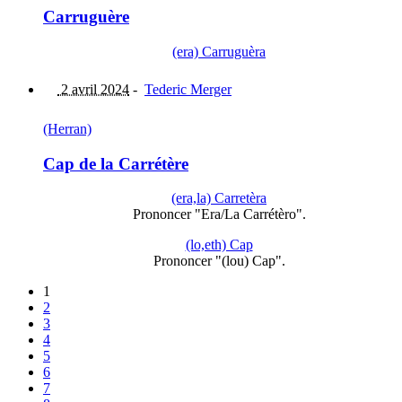
Carruguère
(era) Carruguèra
2 avril 2024
-
Tederic Merger
(Herran)
Cap de la Carrétère
(era,la) Carretèra
Prononcer "Era/La Carrétèro".
(lo,eth) Cap
Prononcer "(lou) Cap".
1
2
3
4
5
6
7