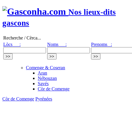
Nos lieux-dits
gascons
Recherche / Cèrca...
Lòcs :
Noms :
Prenoms :
Comenge & Coseran
Aran
Nébouzan
Savés
Còr de Comenge
Còr de Comenge
Pyrénées