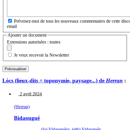
Prévenez-moi de tous les nouveaux commentaires de cette discu
email
Ajouter un document
Extensions autorisées : toutes
Je veux recevoir la Newsletter
Lòcs (lieux-dits = toponymie, paysage...) de
Herran
:
2 avril 2024
(Herran)
Bidaougué
(la) Vidauguèra, (eth) Vidauguèr