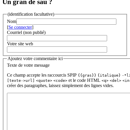
Un gran de sau ?
(identification facultative)
Nom
[
Se connecter
]
Courriel (non publié)
Votre site web
Ajoutez votre commentaire ici
Texte de votre message
Ce champ accepte les raccourcis SPIP
{{gras}}
{italique}
-*l
et le code HTML
[texte->url]
<quote>
<code>
<q>
<del>
<in
créer des paragraphes, laissez simplement des lignes vides.