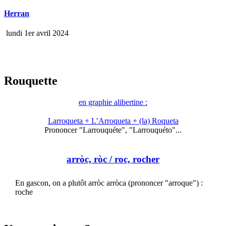
Herran
lundi 1er avril 2024
Rouquette
en graphie alibertine :
Larroqueta + L’Arroqueta + (la) Roqueta
Prononcer "Larrouquéte", "Larrouquéto"...
arròc, ròc
/ roc, rocher
En gascon, on a plutôt arròc arròca (prononcer "arroque") :
roche