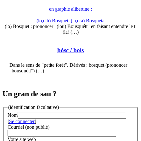
en graphie alibertine :
(lo,eth) Bosquet, (la,era) Bosqueta
(lo) Bosquet : prononcer "(lou) Bousquétt" en faisant entendre le t.
(la) (…)
bòsc
/ bois
Dans le sens de "petite forêt". Dérivés : bosquet (prononcer
"bousquétt") (…)
Un gran de sau ?
(identification facultative)
Nom
[
Se connecter
]
Courriel (non publié)
Votre site web