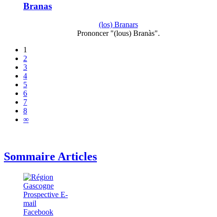
Branas
(los) Branars
Prononcer "(lous) Branàs".
1
2
3
4
5
6
7
8
∞
Sommaire Articles