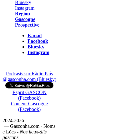
Région
Gascogne
Prospective
E-mail
Facebook
Bluesky
Instagram
Podcasts sur Ràdio País
@gasconha.com (Bluesky)
Esprit GASCON
(Facebook)
Couleur Gascogne
(Facebook)
2024-2026
— Gasconha.com - Noms
e Lòcs -
Nos lieux-dits
gascons