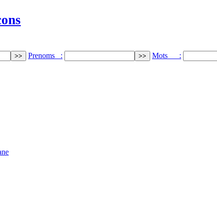
cons
Prenoms :
Mots :
ane