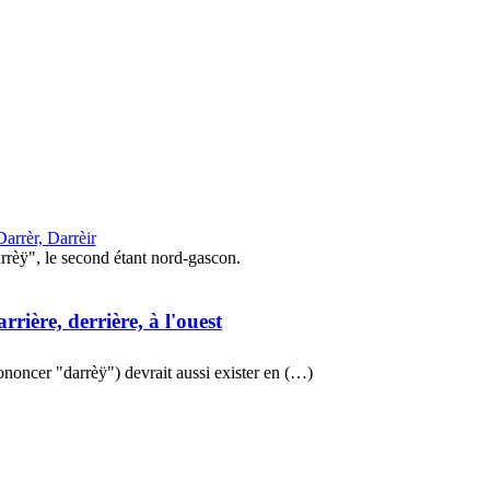
Darrèr, Darrèir
rèÿ", le second étant nord-gascon.
arrière, derrière, à l'ouest
ononcer "darrèÿ") devrait aussi exister en (…)