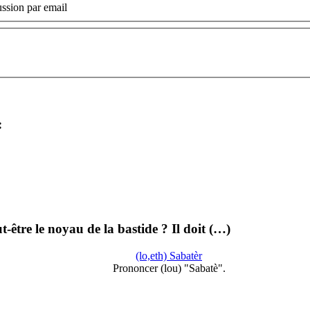
ssion par email
:
ut-être le noyau de la bastide ? Il doit (…)
(lo,eth) Sabatèr
Prononcer (lou) "Sabatè".