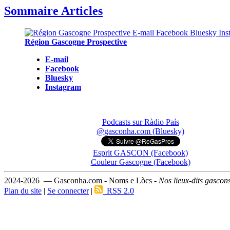
Sommaire Articles
Région Gascogne Prospective
E-mail
Facebook
Bluesky
Instagram
Podcasts sur Ràdio País
@gasconha.com (Bluesky)
Esprit GASCON (Facebook)
Couleur Gascogne (Facebook)
2024-2026 — Gasconha.com - Noms e Lòcs -
Nos lieux-dits gascon
Plan du site
|
Se connecter
|
RSS 2.0