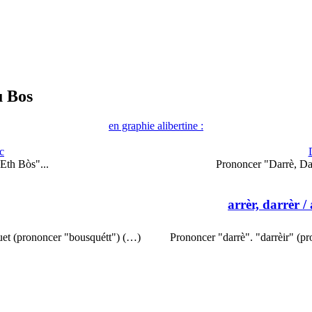
u Bos
en graphie alibertine :
c
Eth Bòs"...
Prononcer "Darrè, Dar
arrèr, darrèr
/ 
quet (prononcer "bousquétt") (…)
Prononcer "darrè". "darrèir" (pr