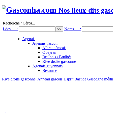
Nos lieux-dits gas
Recherche / Cèrca...
Lòcs :
Noms :
Agenais
Agenais gascon
Albret néracais
Queyran
Brulhois / Brulhés
Rive droite gasconne
Agenais guyennais
Bésaume
Rive droite gasconne
Anneau gascon
Esprit Bastide
Gascogne médi