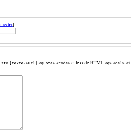
nnecter
]
et le code HTML
iste
[texte->url]
<quote>
<code>
<q>
<del>
<i