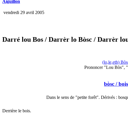
Aiguillon
vendredi 29 avril 2005
Darré lou Bos
/ Darrèr lo Bòsc
/ Darrèr lo
(lo,le,eth) Bòs
Prononcer "Lou Bòs", "
bòsc
/ bois
Dans le sens de "petite forêt". Dérivés : bos
Derrière le bois.