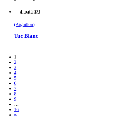
4 mai 2021
(Aiguillon)
Tuc Blanc
1
2
3
4
5
6
7
8
9
…
16
∞