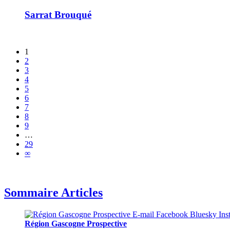
Sarrat Brouqué
1
2
3
4
5
6
7
8
9
…
29
∞
Sommaire Articles
Région Gascogne Prospective