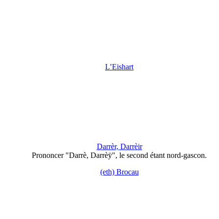
L’Eishart
Darrèr, Darrèir
Prononcer "Darrè, Darrèÿ", le second étant nord-gascon.
(eth) Brocau