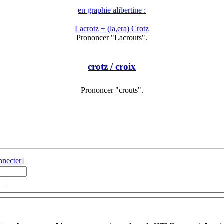
en graphie alibertine :
Lacrotz + (la,era) Crotz
Prononcer "Lacrouts".
crotz
/ croix
Prononcer "crouts".
nnecter
]