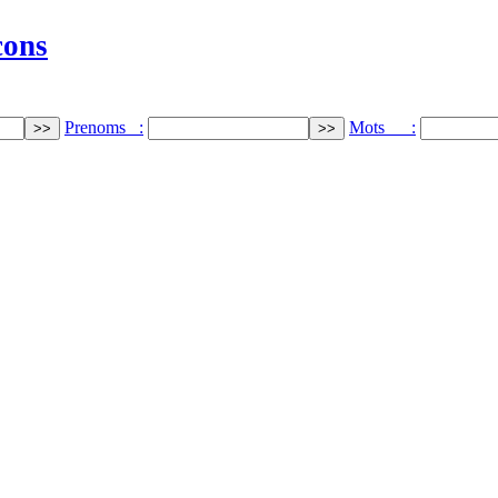
cons
Prenoms :
Mots :