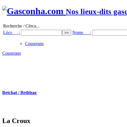
Nos lieux-dits gas
Recherche / Cèrca...
Lòcs :
Noms :
Couserans
Couserans
Betchat / Bethhag
La Croux