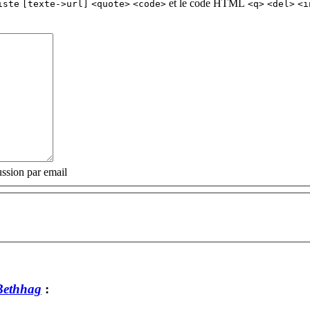
et le code HTML
iste
[texte->url]
<quote>
<code>
<q>
<del>
<i
ssion par email
 Bethhag
: