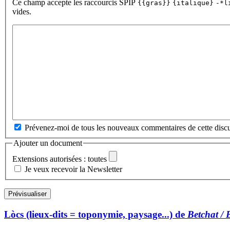
Ce champ accepte les raccourcis SPIP
{{gras}}
{italique}
-*l
vides.
Prévenez-moi de tous les nouveaux commentaires de cette discu
Ajouter un document
Extensions autorisées : toutes
Je veux recevoir la Newsletter
Lòcs (lieux-dits = toponymie, paysage...) de
Betchat /