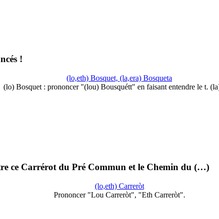
ncés !
(lo,eth) Bosquet, (la,era) Bosqueta
(lo) Bosquet : prononcer "(lou) Bousquétt" en faisant entendre le t. (l
entre ce Carrérot du Pré Commun et le Chemin du (…)
(lo,eth) Carreròt
Prononcer "Lou Carreròt", "Eth Carreròt".