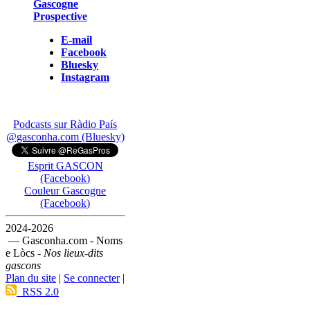
Gascogne
Prospective
E-mail
Facebook
Bluesky
Instagram
Podcasts sur Ràdio País
@gasconha.com (Bluesky)
Esprit GASCON
(Facebook)
Couleur Gascogne
(Facebook)
2024-2026
— Gasconha.com - Noms
e Lòcs -
Nos lieux-dits
gascons
Plan du site
|
Se connecter
|
RSS 2.0