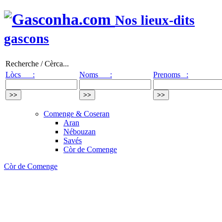
Nos lieux-dits
gascons
Recherche / Cèrca...
Lòcs :
Noms :
Prenoms :
Comenge & Coseran
Aran
Nébouzan
Savés
Còr de Comenge
Còr de Comenge