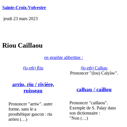
Sainte-Croix-Volvestre
jeudi 23 mars 2023
Riou Caillaou
en graphie alibertine :
(lo,eth) Riu
(lo,eth) Calhau
Prononcer "(lou) Calyàw".
arriu, riu
/ rivière,
calhau
/ caillou
ruisseau
Prononcer "caillaou".
Prononcer "arriw". autre
Exemple de S. Palay dans
forme, sans le a
son dictionnaire :
prosthétique gascon : riu
"Non (…)
arrieu (…)