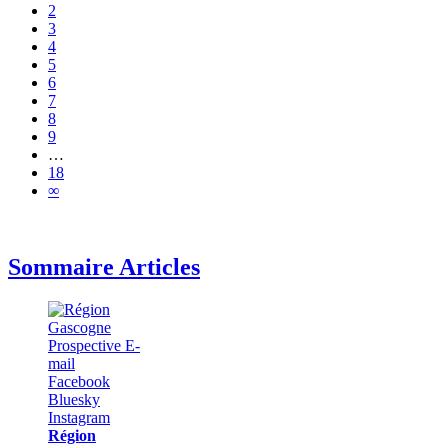
2
3
4
5
6
7
8
9
…
18
∞
Sommaire Articles
Région