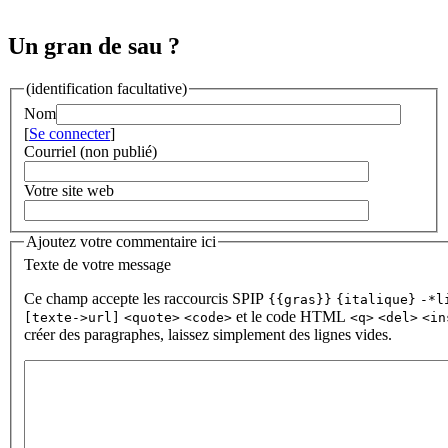
Un gran de sau ?
(identification facultative)
Nom
[
Se connecter
]
Courriel (non publié)
Votre site web
Ajoutez votre commentaire ici
Texte de votre message
Ce champ accepte les raccourcis SPIP
{{gras}}
{italique}
-*l
et le code HTML
[texte->url]
<quote>
<code>
<q>
<del>
<in
créer des paragraphes, laissez simplement des lignes vides.