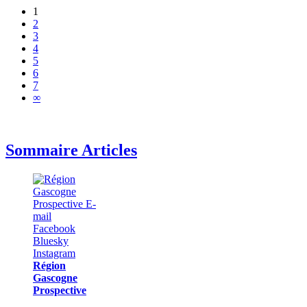
1
2
3
4
5
6
7
∞
Sommaire Articles
Région
Gascogne
Prospective