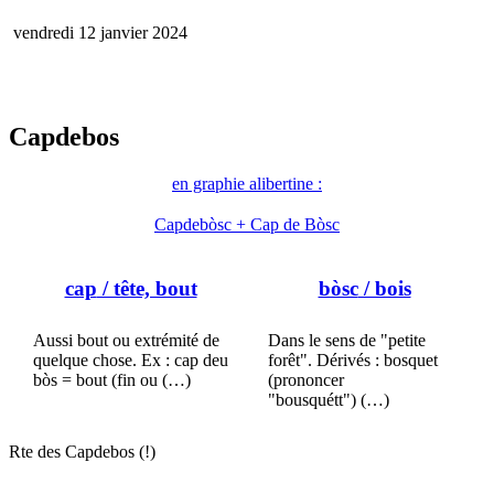
vendredi 12 janvier 2024
Capdebos
en graphie alibertine :
Capdebòsc + Cap de Bòsc
cap
/ tête, bout
bòsc
/ bois
Aussi bout ou extrémité de
Dans le sens de "petite
quelque chose. Ex : cap deu
forêt". Dérivés : bosquet
bòs = bout (fin ou (…)
(prononcer
"bousquétt") (…)
Rte des Capdebos (!)