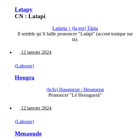
Letapy
CN : Latapi
Latàpia + (la,era) Tàpia
Il semble qu’il faille prononcer "Latàpi" (accent tonique sur
ta).
12 janvier 2024
(Lahosse)
Hougra
(le/lo) Hauguerar / Heuguerar
Prononcer "Lé Heouguerà"
12 janvier 2024
(Lahosse)
Menaoude