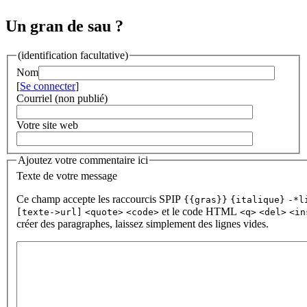
Un gran de sau ?
(identification facultative)
Nom
[
Se connecter
]
Courriel (non publié)
Votre site web
Ajoutez votre commentaire ici
Texte de votre message
Ce champ accepte les raccourcis SPIP
{{gras}}
{italique}
-*l
et le code HTML
[texte->url]
<quote>
<code>
<q>
<del>
<in
créer des paragraphes, laissez simplement des lignes vides.