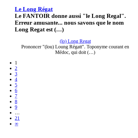
Le Long Régat
Le FANTOIR donne aussi "le Long Regal".
Erreur amusante... nous savons que le nom
Long Regat est (…)
(lo) Long Regat
Prononcer "(lou) Loung Régatt". Toponyme courant en
Médoc, qui doit (…)
1
2
3
4
5
6
7
8
9
…
21
∞