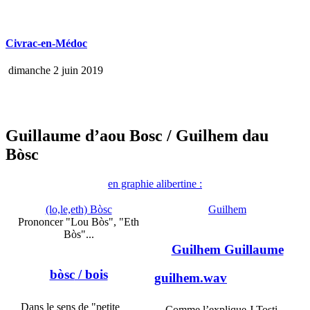
Civrac-en-Médoc
dimanche 2 juin 2019
Guillaume d’aou Bosc
/ Guilhem dau
Bòsc
en graphie alibertine :
(lo,le,eth) Bòsc
Guilhem
Prononcer "Lou Bòs", "Eth
Bòs"...
Guilhem Guillaume
bòsc
/ bois
guilhem.wav
Dans le sens de "petite
Comme l’explique J.Tosti,