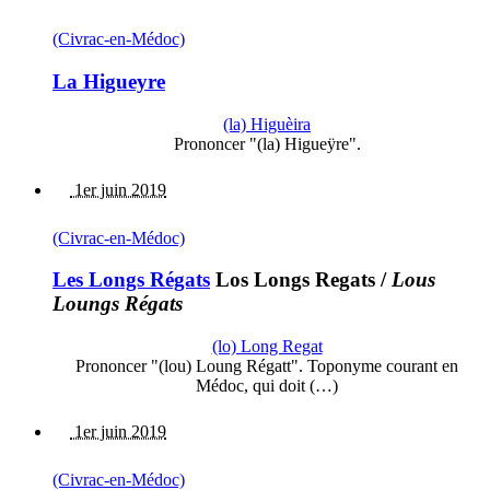
(Civrac-en-Médoc)
La Higueyre
(la) Higuèira
Prononcer "(la) Higueÿre".
1er juin 2019
(Civrac-en-Médoc)
Les Longs Régats
Los Longs Regats
/
Lous
Loungs Régats
(lo) Long Regat
Prononcer "(lou) Loung Régatt". Toponyme courant en
Médoc, qui doit (…)
1er juin 2019
(Civrac-en-Médoc)