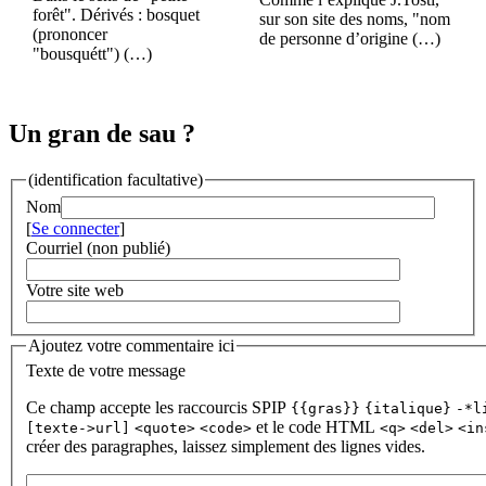
forêt". Dérivés : bosquet
sur son site des noms, "nom
(prononcer
de personne d’origine (…)
"bousquétt") (…)
Un gran de sau ?
(identification facultative)
Nom
[
Se connecter
]
Courriel (non publié)
Votre site web
Ajoutez votre commentaire ici
Texte de votre message
Ce champ accepte les raccourcis SPIP
{{gras}}
{italique}
-*l
et le code HTML
[texte->url]
<quote>
<code>
<q>
<del>
<in
créer des paragraphes, laissez simplement des lignes vides.