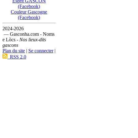
Esprit GASCON
(Facebook)
Couleur Gascogne
(Facebook)
2024-2026
— Gasconha.com - Noms
e Lòcs -
Nos lieux-dits
gascons
Plan du site
|
Se connecter
|
RSS 2.0