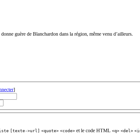
ne donne guère de Blanchardon dans la région, même venu d’ailleurs.
nnecter
]
et le code HTML
iste
[texte->url]
<quote>
<code>
<q>
<del>
<i