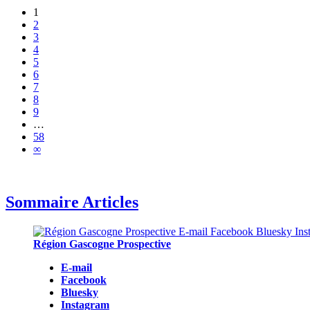
1
2
3
4
5
6
7
8
9
…
58
∞
Sommaire Articles
Région Gascogne Prospective
E-mail
Facebook
Bluesky
Instagram