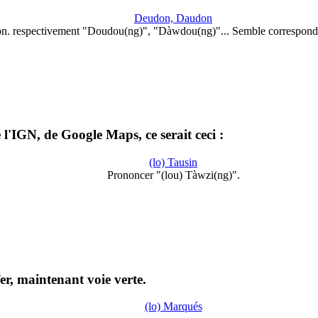
Deudon, Daudon
on. respectivement "Doudou(ng)", "Dàwdou(ng)"... Semble correspond
l'IGN, de Google Maps, ce serait ceci :
(lo) Tausin
Prononcer "(lou) Tàwzi(ng)".
r, maintenant voie verte.
(lo) Marqués