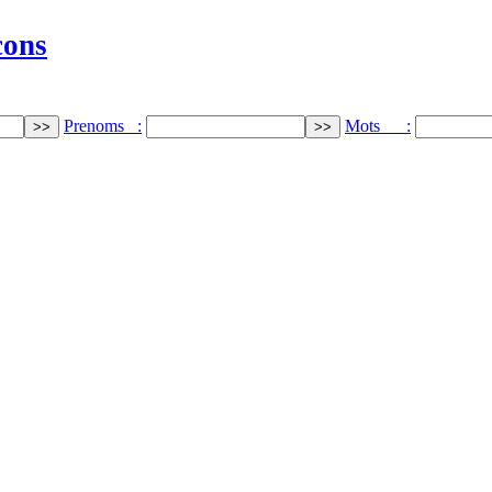
cons
Prenoms :
Mots :