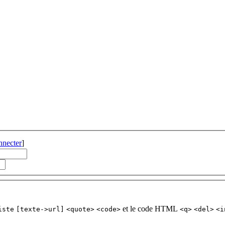
nnecter
]
et le code HTML
iste
[texte->url]
<quote>
<code>
<q>
<del>
<i