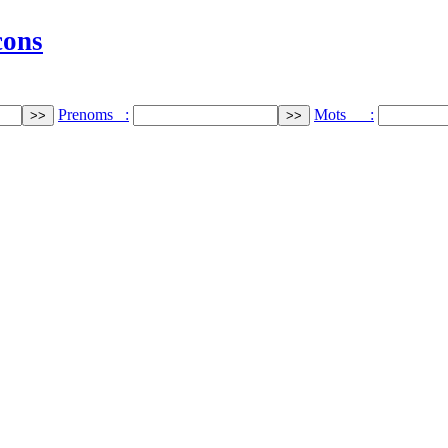
cons
Prenoms :
Mots :