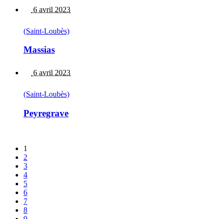
6 avril 2023
(Saint-Loubès)
Massias
6 avril 2023
(Saint-Loubès)
Peyregrave
1
2
3
4
5
6
7
8
9