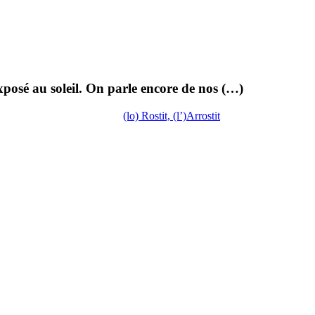
 exposé au soleil. On parle encore de nos (…)
(lo) Rostit, (l’)Arrostit