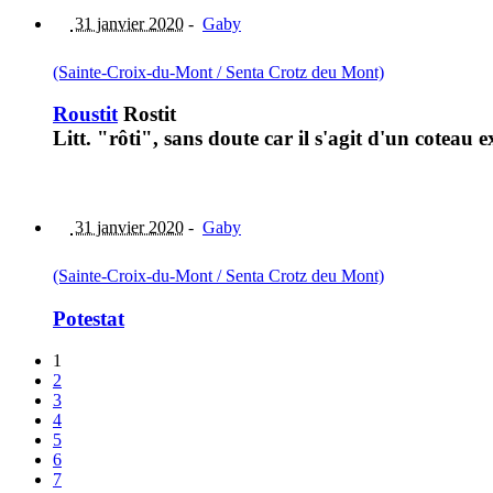
31 janvier 2020
-
Gaby
(Sainte-Croix-du-Mont / Senta Crotz deu Mont)
Roustit
Rostit
Litt. "rôti", sans doute car il s'agit d'un coteau
31 janvier 2020
-
Gaby
(Sainte-Croix-du-Mont / Senta Crotz deu Mont)
Potestat
1
2
3
4
5
6
7