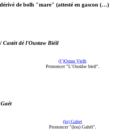
 dérivé de bolh "mare" (attesté en gascon (…)
/
Castèt dé l'Oustaw Biéil
(l’)Ostau Vielh
Prononcer "L’Oustàw bieil".
 Gaét
(lo) Gahet
Prononcer "(lou) Gahét".