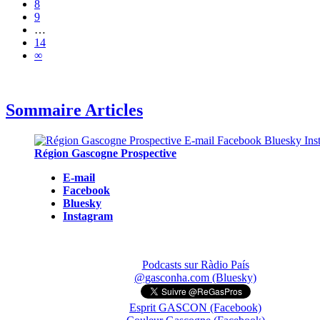
8
9
…
14
∞
Sommaire Articles
Région Gascogne Prospective
E-mail
Facebook
Bluesky
Instagram
Podcasts sur Ràdio País
@gasconha.com (Bluesky)
Esprit GASCON (Facebook)