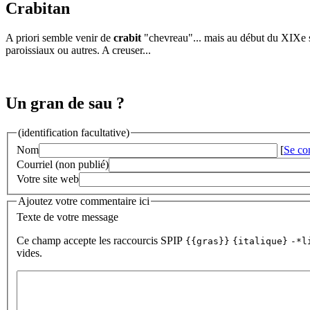
Crabitan
A priori semble venir de
crabit
"chevreau"... mais au début du XIXe s.
paroissiaux ou autres. A creuser...
Un gran de sau ?
(identification facultative)
Nom
[
Se co
Courriel (non publié)
Votre site web
Ajoutez votre commentaire ici
Texte de votre message
Ce champ accepte les raccourcis SPIP
{{gras}}
{italique}
-*l
vides.