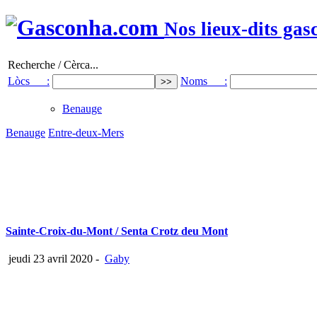
Nos lieux-dits gas
Recherche / Cèrca...
Lòcs :
Noms :
Benauge
Benauge
Entre-deux-Mers
Sainte-Croix-du-Mont / Senta Crotz deu Mont
jeudi 23 avril 2020
-
Gaby