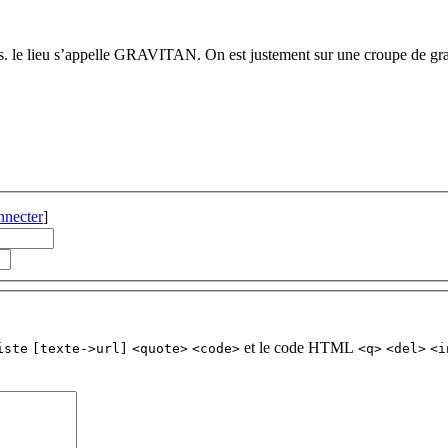
 le lieu s’appelle GRAVITAN. On est justement sur une croupe de graves
nnecter
]
et le code HTML
iste
[texte->url]
<quote>
<code>
<q>
<del>
<i