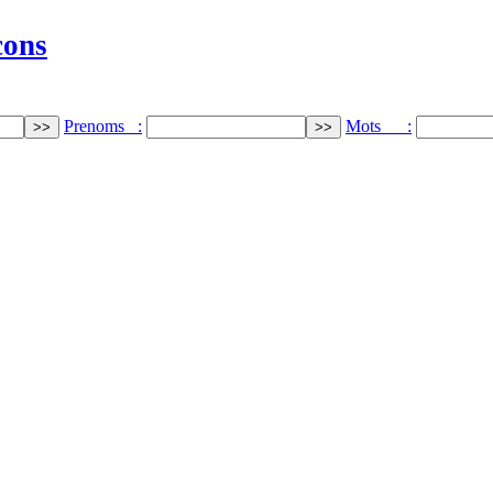
cons
Prenoms :
Mots :