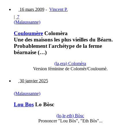
16 mars 2009
-
Vincent P.
|
7
(Malaussanne)
Couloumère
Colomèra
Une des maisons les plus vieilles du Béarn.
Probablement l'archétype de la ferme
béarnaise (…)
(la,era) Colomèra
Version féminine de Colomèr/Couloumè.
30 janvier 2025
(Malaussanne)
Lou Bos
Lo Bòsc
(lo,le,eth) Bòsc
Prononcer "Lou Bòs", "Eth Bòs"...