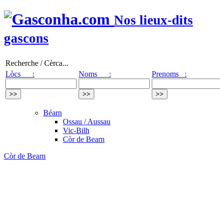
Nos lieux-dits
gascons
Recherche / Cèrca...
Lòcs :
Noms :
Prenoms :
Béarn
Ossau / Aussau
Vic-Bilh
Còr de Bearn
Còr de Bearn