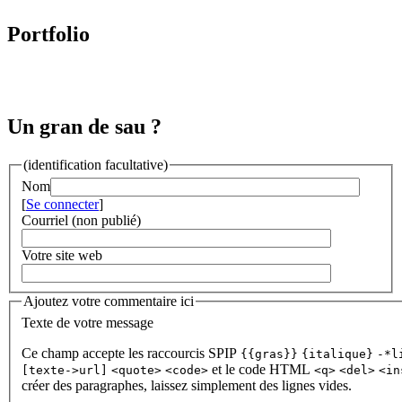
Portfolio
Un gran de sau ?
(identification facultative)
Nom
[
Se connecter
]
Courriel (non publié)
Votre site web
Ajoutez votre commentaire ici
Texte de votre message
Ce champ accepte les raccourcis SPIP
{{gras}}
{italique}
-*l
et le code HTML
[texte->url]
<quote>
<code>
<q>
<del>
<in
créer des paragraphes, laissez simplement des lignes vides.