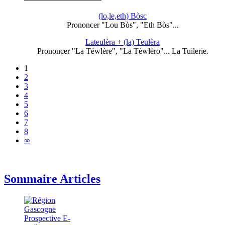
(lo,le,eth) Bòsc
Prononcer "Lou Bòs", "Eth Bòs"...
Lateulèra + (la) Teulèra
Prononcer "La Téwlère", "La Téwlèro"... La Tuilerie.
1
2
3
4
5
6
7
8
∞
Sommaire Articles